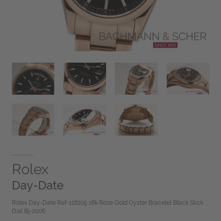
Rolex
Day-Date
Rolex Day-Date Ref-118205 18k Rose Gold Oyster Bracelet Black Stick
Dial Bj-2006