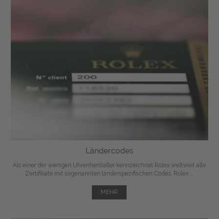
Ländercodes
Als einer der wenigen Uhrenhersteller kennzeichnet Rolex weltweit alle
Zertifikate mit sogenannten länderspezifischen Codes. Rolex ...
MEHR