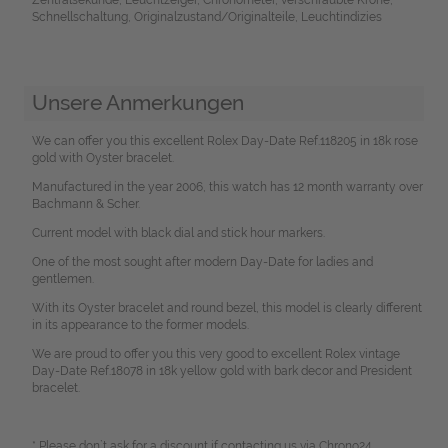
Schnellschaltung, Originalzustand/Originalteile, Leuchtindizies
Unsere Anmerkungen
We can offer you this excellent Rolex Day-Date Ref.118205 in 18k rose
gold with Oyster bracelet.
Manufactured in the year 2006, this watch has 12 month warranty over
Bachmann & Scher.
Current model with black dial and stick hour markers.
One of the most sought after modern Day-Date for ladies and
gentlemen.
With its Oyster bracelet and round bezel, this model is clearly different
in its appearance to the former models.
We are proud to offer you this very good to excellent Rolex vintage
Day-Date Ref.18078 in 18k yellow gold with bark decor and President
bracelet.
* Please don`t ask for a discount if contacting us via Chrono24