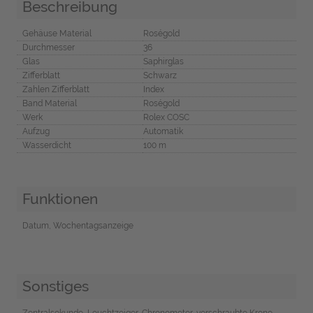
Beschreibung
Gehäuse Material
Roségold
Durchmesser
36
Glas
Saphirglas
Zifferblatt
Schwarz
Zahlen Zifferblatt
Index
Band Material
Roségold
Werk
Rolex COSC
Aufzug
Automatik
Wasserdicht
100 m
Funktionen
Datum, Wochentagsanzeige
Sonstiges
Zentralsekunde, Leuchtzeiger, Chronometer, verschraubte Krone,