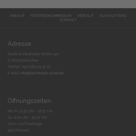
ANKAUF
FESTPREISKOMMISSION
VERKAUF
SUCHAUFTRAG
KONTAKT
Adresse
Kardinal-Faulhaber-Straße 14a
D-80333 München
Telefon: +49 (0)89 29 32 70
E-Mail:
info@bachmann-scher.de
Öffnungszeiten
Mo-Fr. 10:30 Uhr - 18:30 Uhr
Sa. 11:00 Uhr - 15.00 Uhr
Sonn- und Feiertage
geschlossen