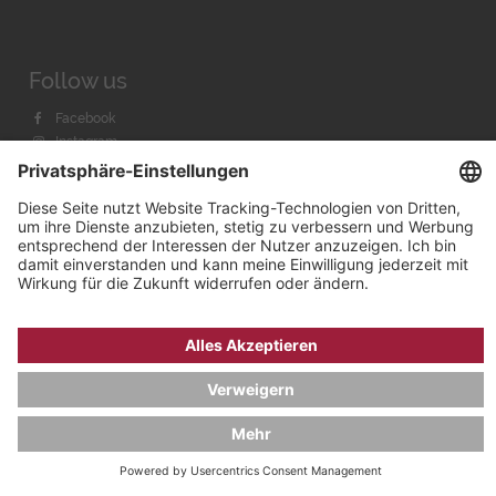
Follow us
Facebook
Instagram
Youtube
© 2026 by
Bachmann & Scher GmbH / Watchandco GmbH
DATENSCHUTZ
IMPRESSUM
VERSANDKOSTEN
AGB & WIDERRUF
COOKIE-EINSTELLUNGEN