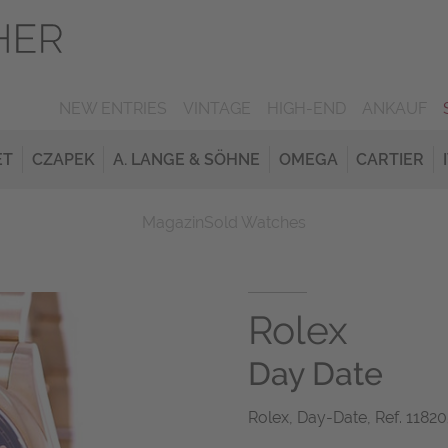
NEW ENTRIES
VINTAGE
HIGH-END
ANKAUF
ET
CZAPEK
A. LANGE & SÖHNE
OMEGA
CARTIER
Magazin
Sold Watches
Rolex
Day Date
Rolex, Day-Date, Ref. 11820