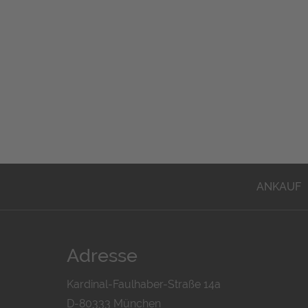
ANKAUF
Adresse
Kardinal-Faulhaber-Straße 14a
D-80333 München