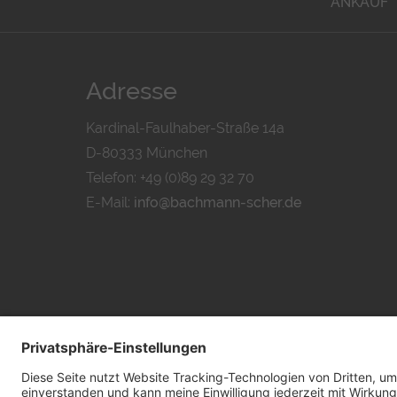
ANKAUF
Adresse
Kardinal-Faulhaber-Straße 14a
D-80333 München
Telefon: +49 (0)89 29 32 70
E-Mail:
info@bachmann-scher.de