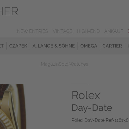
NEW ENTRIES
VINTAGE
HIGH-END
ANKAUF
ET
CZAPEK
A. LANGE & SÖHNE
OMEGA
CARTIER
Magazin
Sold Watches
Rolex
Day-Date
Rolex Day-Date Ref-118138