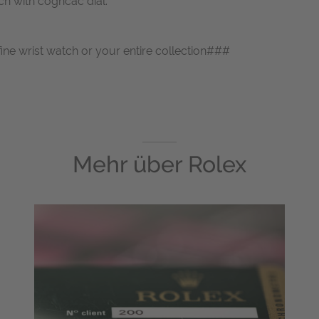
ch with cogncac dial.
fine wrist watch or your entire collection###
Mehr über
Rolex