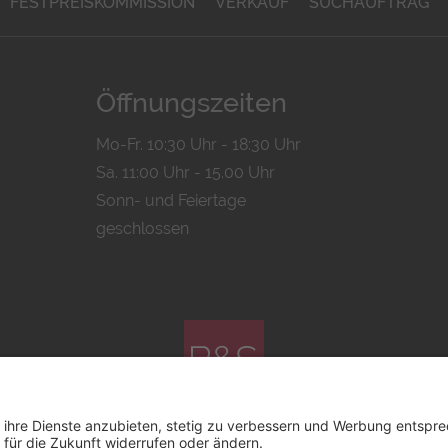
FESTPREISKOMMISSION
VERKAUF
SUCHAUFTRAG
Öffnungszeiten
Mo-Fr. 10:30 Uhr - 18:30 Uhr
Sa. 11:00 Uhr - 15.00 Uhr
Sonn- und Feiertage
geschlossen
© 2026 by
Bachmann & Scher GmbH / Watchandco GmbH