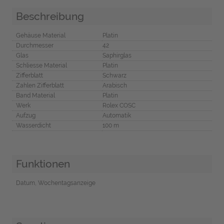
Beschreibung
Gehäuse Material
Platin
Durchmesser
42
Glas
Saphirglas
Schliesse Material
Platin
Zifferblatt
Schwarz
Zahlen Zifferblatt
Arabisch
Band Material
Platin
Werk
Rolex COSC
Aufzug
Automatik
Wasserdicht
100 m
Funktionen
Datum, Wochentagsanzeige