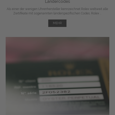
Ländercodes
Als einer der wenigen Uhrenhersteller kennzeichnet Rolex weltweit alle
Zertifikate mit sogenannten länderspezifischen Codes. Rolex ...
MEHR