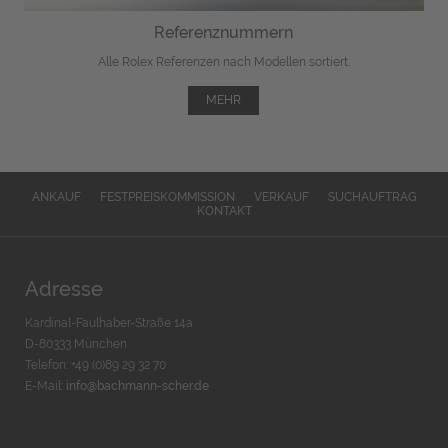
Referenznummern
Alle Rolex Referenzen nach Modellen sortiert.
MEHR
ANKAUF
FESTPREISKOMMISSION
VERKAUF
SUCHAUFTRAG
KONTAKT
Adresse
Kardinal-Faulhaber-Straße 14a
D-80333 München
Telefon: +49 (0)89 29 32 70
E-Mail:
info@bachmann-scher.de