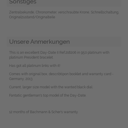
Sonstiges
Zentralsekunde, Chronometer, verschraubte Krone, Schnellschaltung,
Originalzustand/Originalteile
Unsere Anmerkungen
This is an excellent Day-Date II Ref.218206 in 950 platinum with
platinum President bracelet.
Has got all platinum links with it!
Comes with original box, describtipon booklet and warranty card -
Germany, 2013.
Current, larger size model with the wanted black dial.
Fantatic gentleman's top model of the Day-Date.
12 months of Bachmann & Scher's warranty.