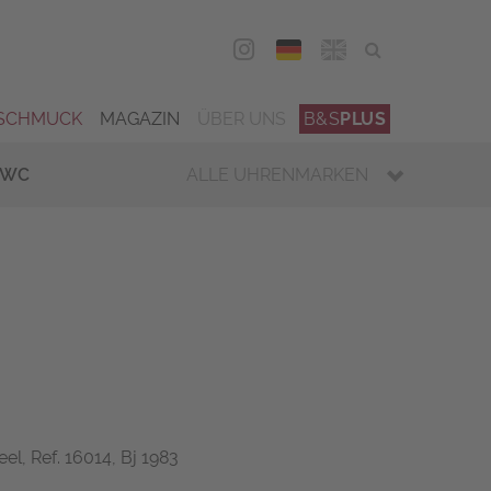
DEU
ENG
SCHMUCK
MAGAZIN
ÜBER UNS
B&S
PLUS
IWC
ALLE UHRENMARKEN
eel, Ref. 16014, Bj 1983