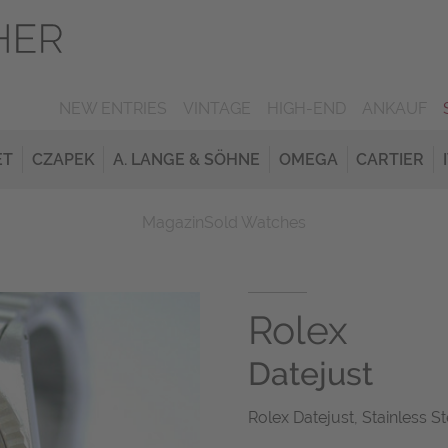
NEW ENTRIES
VINTAGE
HIGH-END
ANKAUF
ET
CZAPEK
A. LANGE & SÖHNE
OMEGA
CARTIER
Magazin
Sold Watches
Rolex
Datejust
Rolex Datejust, Stainless St