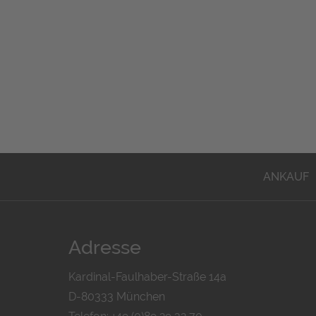
ANKAUF
Adresse
Kardinal-Faulhaber-Straße 14a
D-80333 München