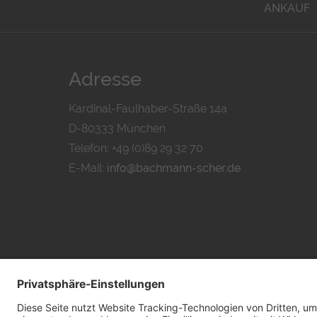
ANKAUF
Adresse
Kardinal-Faulhaber-Straße 14a
D-80333 München
Telefon: +49 (0)89 29 32 70
E-Mail:
info@bachmann-scher.de