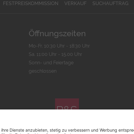
FESTPREISKOMMISSION
VERKAUF
SUCHAUFTRAG
Öffnungszeiten
Mo-Fr. 10:30 Uhr - 18:30 Uhr
Sa. 11:00 Uhr - 15.00 Uhr
Sonn- und Feiertage
geschlossen
© 2026 by
Bachmann & Scher GmbH / Watchandco GmbH