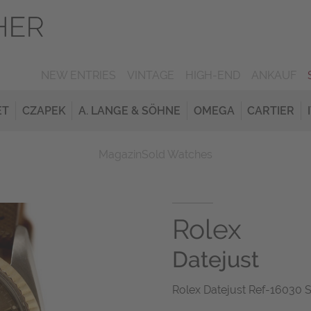
NEW ENTRIES
VINTAGE
HIGH-END
ANKAUF
ET
CZAPEK
A. LANGE & SÖHNE
OMEGA
CARTIER
Magazin
Sold Watches
Rolex
Datejust
Rolex Datejust Ref-16030 S