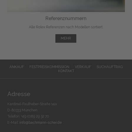
Referenznummern
Alle Rolex Referenzen nach Modellen sortiert.
MEHR
ANKAUF
FESTPREISKOMMISSION
VERKAUF
SUCHAUFTRAG
KONTAKT
Adresse
Kardinal-Faulhaber-Straße 14a
D-80333 München
Telefon: +49 (0)89 29 32 70
E-Mail:
info@bachmann-scher.de