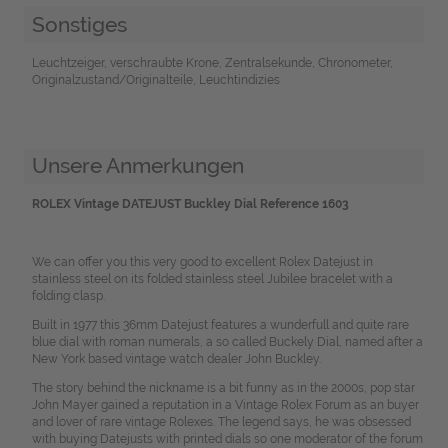
Sonstiges
Leuchtzeiger, verschraubte Krone, Zentralsekunde, Chronometer,
Originalzustand/Originalteile, Leuchtindizies
Unsere Anmerkungen
ROLEX Vintage DATEJUST Buckley Dial Reference 1603
We can offer you this very good to excellent Rolex Datejust in
stainless steel on its folded stainless steel Jubilee bracelet with a
folding clasp.
Built in 1977 this 36mm Datejust features a wunderfull and quite rare
blue dial with roman numerals, a so called Buckely Dial, named after a
New York based vintage watch dealer John Buckley.
The story behind the nickname is a bit funny as in the 2000s, pop star
John Mayer gained a reputation in a Vintage Rolex Forum as an buyer
and lover of rare vintage Rolexes. The legend says, he was obsessed
with buying Datejusts with printed dials so one moderator of the forum