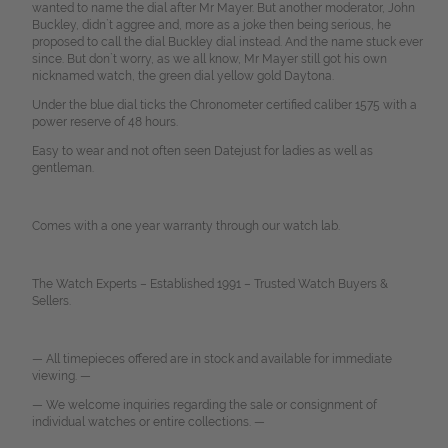
wanted to name the dial after Mr Mayer.
But another moderator, John
Buckley, didn`t aggree and, more as a joke then being serious, he
proposed to call the dial Buckley dial instead. And the name stuck ever
since. But don`t worry, as we all know, Mr Mayer still got his own
nicknamed watch, the green dial yellow gold Daytona.
Under the blue dial ticks the Chronometer certified caliber 1575 with a
power reserve of 48 hours.
Easy to wear and not often seen Datejust for ladies as well as
gentleman.
Comes with a one year warranty through our watch lab.
The Watch Experts – Established 1991 – Trusted Watch Buyers &
Sellers.
— All timepieces offered are in stock and available for immediate
viewing. —
— We welcome inquiries regarding the sale or consignment of
individual watches or entire collections. —