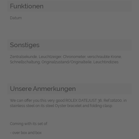
Funktionen
Datum
Sonstiges
Zentralsekunde, Leuchtzeiger, Chronometer, verschraubte Krone,
Schnellschaltung, Originalzustand/Originalteile, Leuchtindizies
Unsere Anmerkungen
We can offer you this very good ROLEX DATEJUST 36, Ref.116200, in
stainless steel on its steel Oyster bracelet and folding clasp.
Coming with its set of:
- over box and box