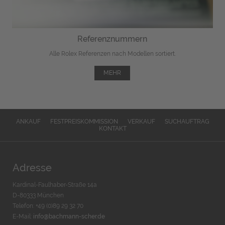
Referenznummern
Alle Rolex Referenzen nach Modellen sortiert.
MEHR
ANKAUF
FESTPREISKOMMISSION
VERKAUF
SUCHAUFTRAG
KONTAKT
Adresse
Kardinal-Faulhaber-Straße 14a
D-80333 München
Telefon: +49 (0)89 29 32 70
E-Mail:
info@bachmann-scher.de