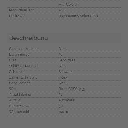
Mit Papieren
Produktionsjahr
2018
Besitz von
Bachmann & Scher GmbH
Beschreibung
Gehäuse Material
Stahl
Durchmesser
36
Glas
Saphirglas
Schliesse Material
Stahl
Zifferblatt
Schwarz
Zahlen Zifferblatt
Index
Band Material
Stahl
Werk
Rolex COSC 3135
Anzahl Steine
31
Aufzug
Automatik
Gangreserve
50
Wasserdicht
100 m