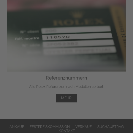
Referenznummern
Alle Rolex Referenzen nach Modellen sortiert.
MEHR
ANKAUF
FESTPREISKOMMISSION
VERKAUF
SUCHAUFTRAG
KONTAKT