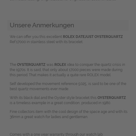
Unsere Anmerkungen
We can offer you this excellent
ROLEX DATEJUST OYSTERQUARTZ
Ref.17000 in stainless steel with its bracelet.
The
OYSTERQUARTZ
was
ROLEX
idea to conquer the quartz crisis in
the 1970s. It is said, that only about 17000 pieces were made during
this period. That makes it actually a quite rare ROLEX model.
Self developed the movement reference 5025, is said to be one of the
best quartz movements ever made.
With its black dial and the Oyster style bracelet this
OYSTERQUARTZ
is a timeless example in a great condition, produced in 1980.
Fine collectors item with the cool design of the space age and with its
36mm a great watch for ladies and gentleman.
Comes with a one year warranty through our watch lab.