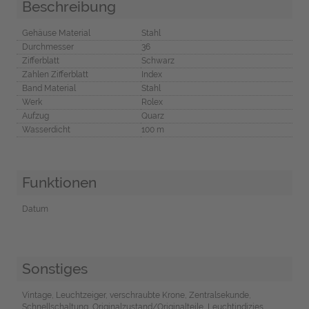
Beschreibung
Gehäuse Material
Stahl
Durchmesser
36
Zifferblatt
Schwarz
Zahlen Zifferblatt
Index
Band Material
Stahl
Werk
Rolex
Aufzug
Quarz
Wasserdicht
100 m
Funktionen
Datum
Sonstiges
Vintage, Leuchtzeiger, verschraubte Krone, Zentralsekunde,
Schnellschaltung, Originalzustand/Originalteile, Leuchtindizies