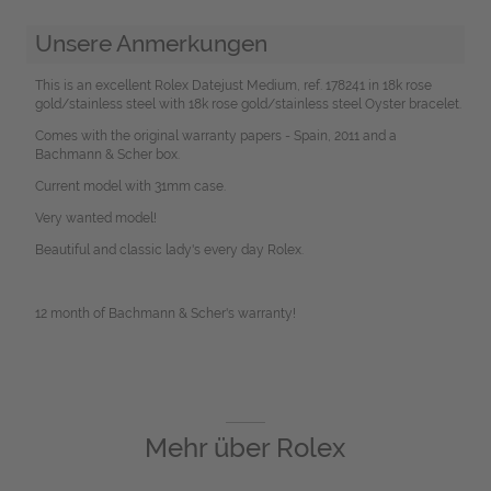
Unsere Anmerkungen
This is an excellent Rolex Datejust Medium, ref. 178241 in 18k rose
gold/stainless steel with 18k rose gold/stainless steel Oyster bracelet.
Comes with the original warranty papers - Spain, 2011 and a
Bachmann & Scher box.
Current model with 31mm case.
Very wanted model!
Beautiful and classic lady's every day Rolex.
12 month of Bachmann & Scher's warranty!
Mehr über
Rolex