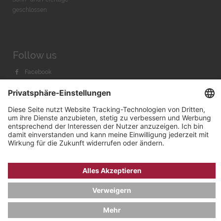
geschlossen
Follow us
Facebook
Instagram
Youtube
© 2026 by
Bachmann & Scher GmbH / Watchandco GmbH
DATENSCHUTZ
IMPRESSUM
VERSANDKOSTEN
AGB & WIDERRUF
COOKIE-EINSTELLUNGEN