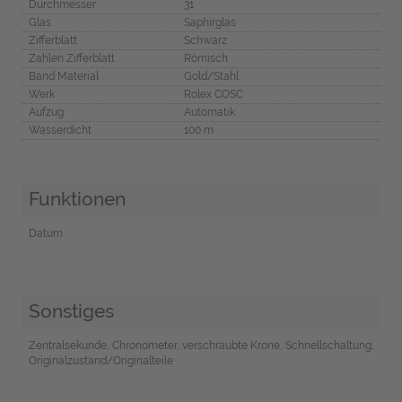
Durchmesser
31
Glas
Saphirglas
Zifferblatt
Schwarz
Zahlen Zifferblatt
Römisch
Band Material
Gold/Stahl
Werk
Rolex COSC
Aufzug
Automatik
Wasserdicht
100 m
Funktionen
Datum
Sonstiges
Zentralsekunde, Chronometer, verschraubte Krone, Schnellschaltung,
Originalzustand/Originalteile