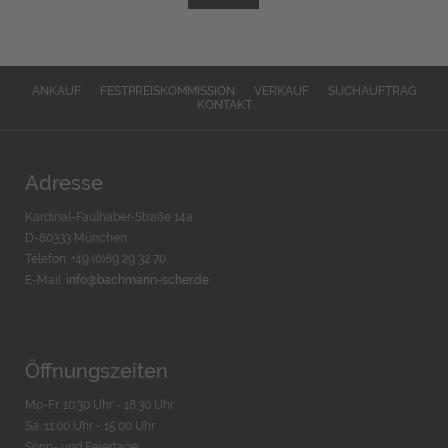
ANKAUF
FESTPREISKOMMISSION
VERKAUF
SUCHAUFTRAG
KONTAKT
Adresse
Kardinal-Faulhaber-Straße 14a
D-80333 München
Telefon: +49 (0)89 29 32 70
E-Mail:
info@bachmann-scher.de
Öffnungszeiten
Mo-Fr. 10:30 Uhr - 18:30 Uhr
Sa. 11:00 Uhr - 15.00 Uhr
Sonn- und Feiertage