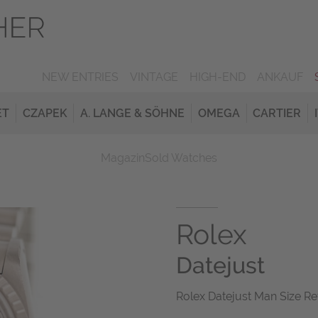
NEW ENTRIES
VINTAGE
HIGH-END
ANKAUF
ET
CZAPEK
A. LANGE & SÖHNE
OMEGA
CARTIER
Magazin
Sold Watches
Rolex
Datejust
Rolex Datejust Man Size Ref