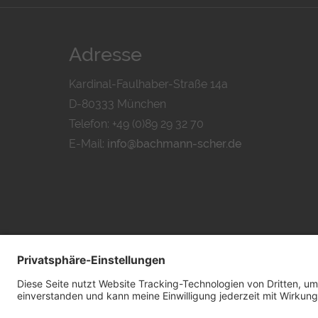
Adresse
Kardinal-Faulhaber-Straße 14a
D-80333 München
Telefon: +49 (0)89 29 32 70
E-Mail:
info@bachmann-scher.de