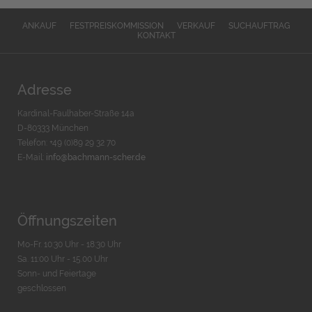
ANKAUF
FESTPREISKOMMISSION
VERKAUF
SUCHAUFTRAG
KONTAKT
Adresse
Kardinal-Faulhaber-Straße 14a
D-80333 München
Telefon: +49 (0)89 29 32 70
E-Mail:
info@bachmann-scher.de
Öffnungszeiten
Mo-Fr. 10:30 Uhr - 18:30 Uhr
Sa. 11:00 Uhr - 15.00 Uhr
Sonn- und Feiertage
geschlossen