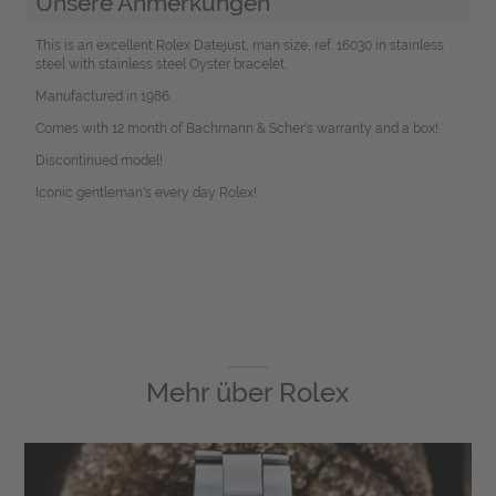
Unsere Anmerkungen
This is an excellent Rolex Datejust, man size, ref. 16030 in stainless
steel with stainless steel Oyster bracelet.
Manufactured in 1986.
Comes with 12 month of Bachmann & Scher's warranty and a box!
Discontinued model!
Iconic gentleman's every day Rolex!
Mehr über
Rolex