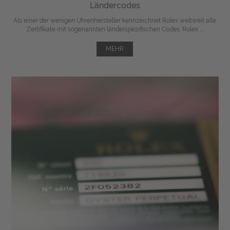
Ländercodes
Als einer der wenigen Uhrenhersteller kennzeichnet Rolex weltweit alle
Zertifikate mit sogenannten länderspezifischen Codes. Rolex ...
MEHR