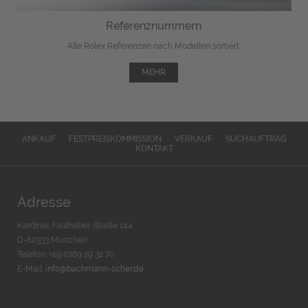
Referenznummern
Alle Rolex Referenzen nach Modellen sortiert.
MEHR
ANKAUF
FESTPREISKOMMISSION
VERKAUF
SUCHAUFTRAG
KONTAKT
Adresse
Kardinal-Faulhaber-Straße 14a
D-80333 München
Telefon: +49 (0)89 29 32 70
E-Mail:
info@bachmann-scher.de