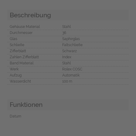
Beschreibung
Gehäuse Material
Stahl
Durchmesser
36
Glas
Saphirglas
Schließe
Faltschließe
Zifferblatt
Schwarz
Zahlen Zifferblatt
Index
Band Material
Stahl
Werk
Rolex COSC
Aufzug
Automatik
Wasserdicht
100 m
Funktionen
Datum