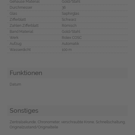
Gehäuse Material
Gold/Stahl
Durchmesser
36
Glas
Saphirglas
Zifferblatt
Schwarz
Zahlen Zifferblatt
Römisch
Band Material
Gold/Stahl
Werk
Rolex COSC
Aufzug
Automatik
Wasserdicht
100 m
Funktionen
Datum
Sonstiges
Zentralsekunde, Chronometer, verschraubte Krone, Schnellschaltung,
Originalzustand/Originalteile