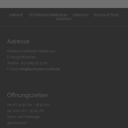
ANKAUF
FESTPREISKOMMISSION
VERKAUF
SUCHAUFTRAG
KONTAKT
Adresse
Kardinal-Faulhaber-Straße 14a
D-80333 München
Telefon: +49 (0)89 29 32 70
E-Mail:
info@bachmann-scher.de
Öffnungszeiten
Mo-Fr. 10:30 Uhr - 18:30 Uhr
Sa. 11:00 Uhr - 15.00 Uhr
Sonn- und Feiertage
geschlossen