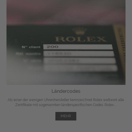
Ländercodes
Als einer der wenigen Uhrenhersteller kennzeichnet Rolex weltweit alle
Zertifikate mit sogenannten länderspezifischen Codes. Rolex ...
MEHR