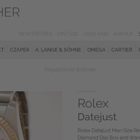
NEW ENTRIES
VINTAGE
HIGH-END
ANKAUF
ET
CZAPEK
A. LANGE & SÖHNE
OMEGA
CARTIER
Magazin
Sold Watches
Rolex
Datejust
Rolex Datejust Man Size Re
Diamond Dial Box and Warr