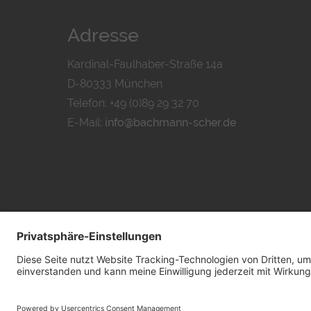
Adresse
Kardinal-Faulhaber-Straße 14a
D-80333 München
Telefon: +49 (0)89 29 32 70
E-Mail:
info@bachmann-scher.de
DATENSCHUTZ
I