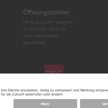
Öffnungszeiten
Mo-Fr. 10:30 Uhr - 18:30 Uhr
Sa. 11:00 Uhr - 15.00 Uhr
Sonn- und Feiertage
geschlossen
© 2026 by
Bachmann & Scher GmbH / Watchandco GmbH
MPRESSUM
VERSANDKOSTEN
AGB & WIDERRUF
COOK