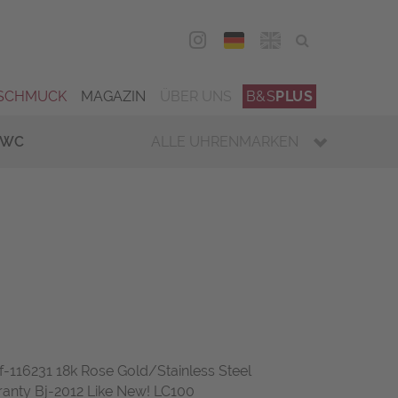
DEU
ENG
SCHMUCK
MAGAZIN
ÜBER UNS
B&S
PLUS
IWC
ALLE UHRENMARKEN
f-116231 18k Rose Gold/Stainless Steel
anty Bj-2012 Like New! LC100