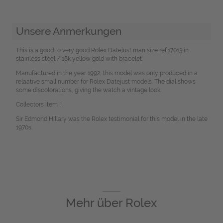
Unsere Anmerkungen
This is a good to very good Rolex Datejust man size ref.17013 in
stainless steel / 18k yellow gold with bracelet.
Manufactured in the year 1992, this model was only produced in a
relaative small number for Rolex Datejust models. The dial shows
some discolorations, giving the watch a vintage look.
Collectors item !
Sir Edmond Hillary was the Rolex testimonial for this model in the late
1970s.
Mehr über
Rolex