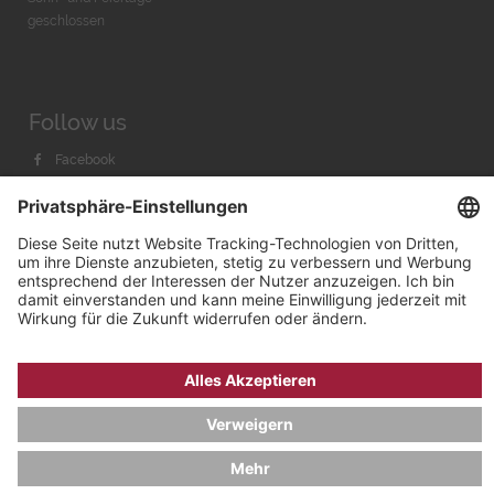
geschlossen
Follow us
Facebook
Instagram
Youtube
© 2026 by
Bachmann & Scher GmbH / Watchandco GmbH
DATENSCHUTZ
IMPRESSUM
VERSANDKOSTEN
AGB & WIDERRUF
COOKIE-EINSTELLUNGEN