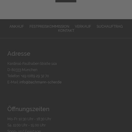
ANKAUF
FESTPREISKOMMISSION
VERKAUF
SUCHAUFTRAG
KONTAKT
Adresse
Kardinal-Faulhaber-Straße 14a
D-80333 München
Telefon: +49 (0)89 29 32 70
E-Mail:
info@bachmann-scher.de
Öffnungszeiten
Mo-Fr. 10:30 Uhr - 18:30 Uhr
Sa. 11:00 Uhr - 15.00 Uhr
Sonn- und Feiertage