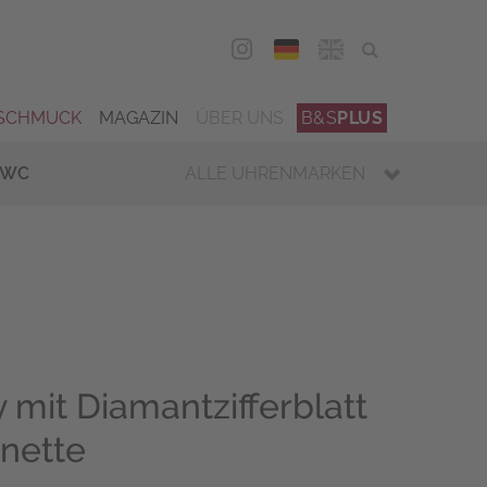
DEU
ENG
SCHMUCK
MAGAZIN
ÜBER UNS
B&S
PLUS
IWC
ALLE UHRENMARKEN
 mit Diamantzifferblatt
ünette