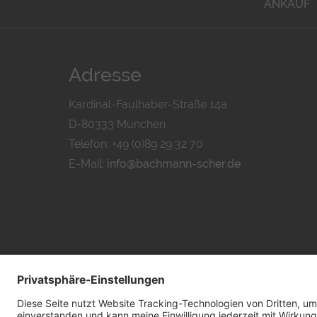
ANKAUF
Adresse
Kardinal-Faulhaber-Straße 14a
D-80333 München
Telefon: +49 (0)89 29 32 70
E-Mail:
info@bachmann-scher.de