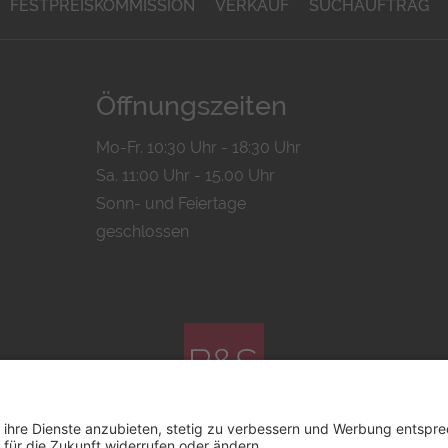
FESTPREISKOMMISSION
VERKAUF
SUCHAUFTRAG
Öffnungszeiten
Mo-Fr. 10:30 Uhr - 18:30 Uhr
Sa. 11:00 Uhr - 15.00 Uhr
Sonn- und Feiertage
geschlossen
© 2026 by
Bachmann & Scher GmbH / Watchandco GmbH