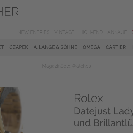
NEW ENTRIES
VINTAGE
HIGH-END
ANKAUF
ET
CZAPEK
A. LANGE & SÖHNE
OMEGA
CARTIER
Magazin
Sold Watches
Rolex
Datejust Lady
und Brillantl