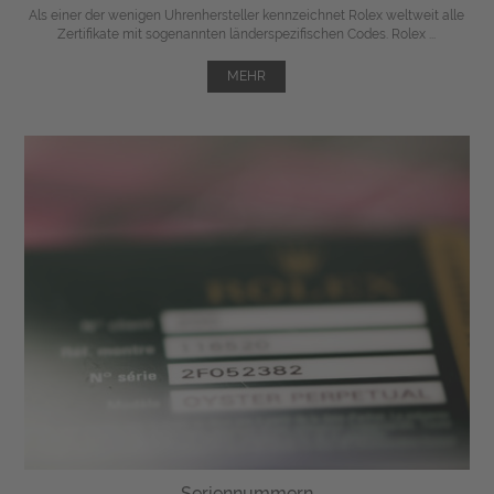
Als einer der wenigen Uhrenhersteller kennzeichnet Rolex weltweit alle
Zertifikate mit sogenannten länderspezifischen Codes. Rolex ...
MEHR
Seriennummern