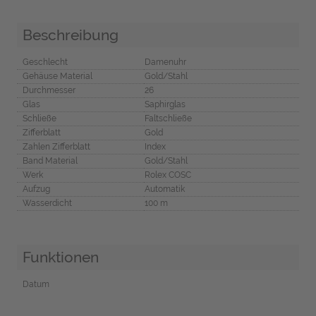
Beschreibung
Geschlecht
Damenuhr
Gehäuse Material
Gold/Stahl
Durchmesser
26
Glas
Saphirglas
Schließe
Faltschließe
Zifferblatt
Gold
Zahlen Zifferblatt
Index
Band Material
Gold/Stahl
Werk
Rolex COSC
Aufzug
Automatik
Wasserdicht
100 m
Funktionen
Datum