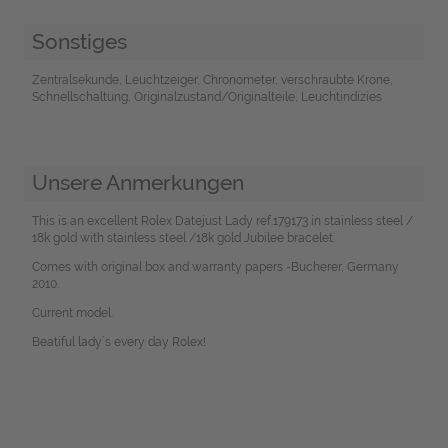
Sonstiges
Zentralsekunde, Leuchtzeiger, Chronometer, verschraubte Krone,
Schnellschaltung, Originalzustand/Originalteile, Leuchtindizies
Unsere Anmerkungen
This is an excellent Rolex Datejust Lady ref.179173 in stainless steel /
18k gold with stainless steel /18k gold Jubilee bracelet.
Comes with original box and warranty papers -Bucherer, Germany
2010.
Current model.
Beatiful lady´s every day Rolex!