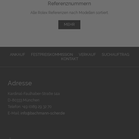
Referenznummern
Alle Rolex Referenzen nach Modellen sortiert.
MEHR
ANKAUF
FESTPREISKOMMISSION
VERKAUF
SUCHAUFTRAG
KONTAKT
Adresse
Kardinal-Faulhaber-Straße 14a
D-80333 München
Telefon: +49 (0)89 29 32 70
E-Mail:
info@bachmann-scher.de