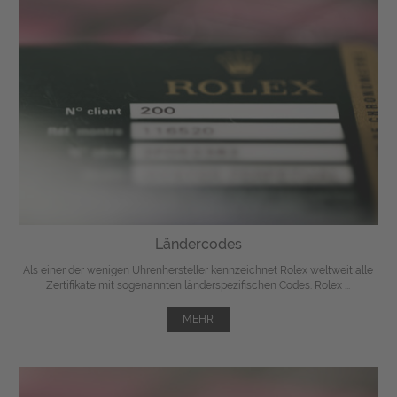
Ländercodes
Als einer der wenigen Uhrenhersteller kennzeichnet Rolex weltweit alle
Zertifikate mit sogenannten länderspezifischen Codes. Rolex ...
MEHR