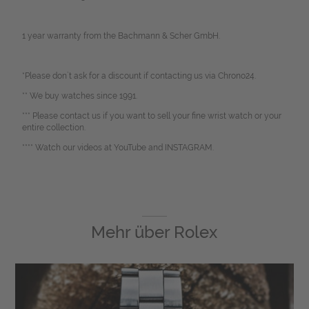
1 year warranty from the Bachmann & Scher GmbH.
*Please don`t ask for a discount if contacting us via Chrono24.
** We buy watches since 1991.
*** Please contact us if you want to sell your fine wrist watch or your
entire collection.
**** Watch our videos at YouTube and INSTAGRAM.
Mehr über
Rolex