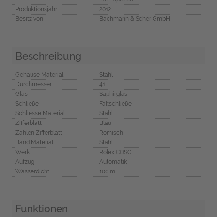
Produktionsjahr
2012
Besitz von
Bachmann & Scher GmbH
Beschreibung
Gehäuse Material
Stahl
Durchmesser
41
Glas
Saphirglas
Schließe
Faltschließe
Schliesse Material
Stahl
Zifferblatt
Blau
Zahlen Zifferblatt
Römisch
Band Material
Stahl
Werk
Rolex COSC
Aufzug
Automatik
Wasserdicht
100 m
Funktionen