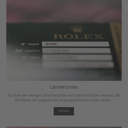
Ländercodes
Als einer der wenigen Uhrenhersteller kennzeichnet Rolex weltweit alle
Zertifikate mit sogenannten länderspezifischen Codes. Rolex ...
MEHR