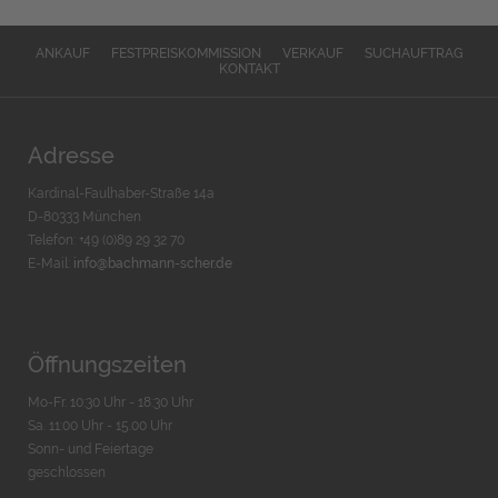
ANKAUF
FESTPREISKOMMISSION
VERKAUF
SUCHAUFTRAG
KONTAKT
Adresse
Kardinal-Faulhaber-Straße 14a
D-80333 München
Telefon: +49 (0)89 29 32 70
E-Mail:
info@bachmann-scher.de
Öffnungszeiten
Mo-Fr. 10:30 Uhr - 18:30 Uhr
Sa. 11:00 Uhr - 15.00 Uhr
Sonn- und Feiertage
geschlossen