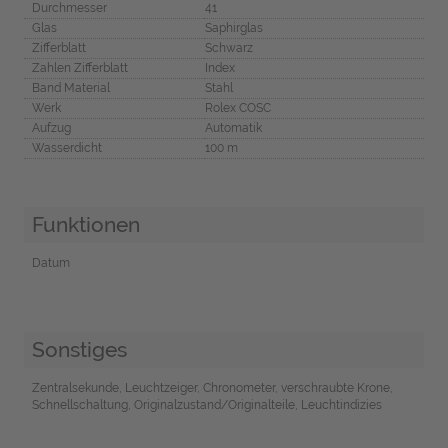
Durchmesser
41
Glas
Saphirglas
Zifferblatt
Schwarz
Zahlen Zifferblatt
Index
Band Material
Stahl
Werk
Rolex COSC
Aufzug
Automatik
Wasserdicht
100 m
Funktionen
Datum
Sonstiges
Zentralsekunde, Leuchtzeiger, Chronometer, verschraubte Krone,
Schnellschaltung, Originalzustand/Originalteile, Leuchtindizies