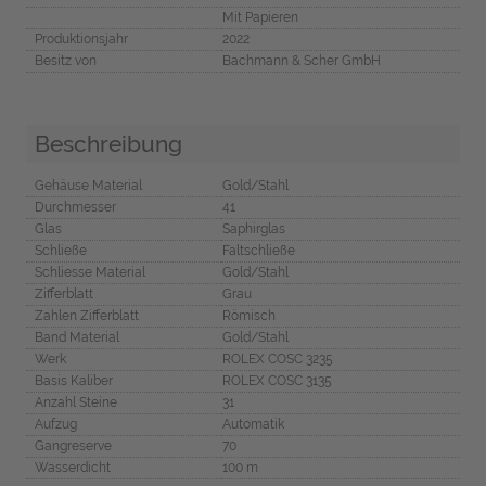
Mit Papieren
Produktionsjahr
2022
Besitz von
Bachmann & Scher GmbH
Beschreibung
Gehäuse Material
Gold/Stahl
Durchmesser
41
Glas
Saphirglas
Schließe
Faltschließe
Schliesse Material
Gold/Stahl
Zifferblatt
Grau
Zahlen Zifferblatt
Römisch
Band Material
Gold/Stahl
Werk
ROLEX COSC 3235
Basis Kaliber
ROLEX COSC 3135
Anzahl Steine
31
Aufzug
Automatik
Gangreserve
70
Wasserdicht
100 m