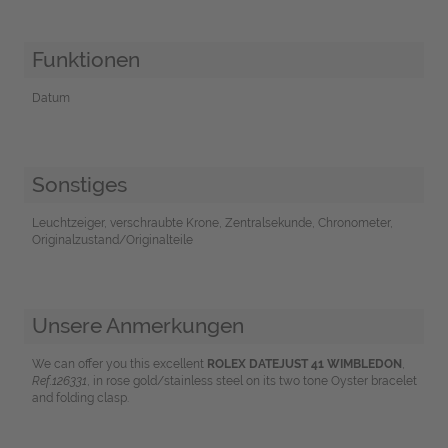
Funktionen
Datum
Sonstiges
Leuchtzeiger, verschraubte Krone, Zentralsekunde, Chronometer,
Originalzustand/Originalteile
Unsere Anmerkungen
We can offer you this excellent
ROLEX DATEJUST 41 WIMBLEDON
,
Ref.126331
, in rose gold/stainless steel on its two tone Oyster bracelet
and folding clasp.