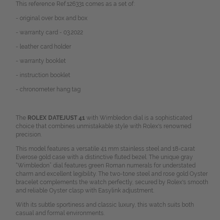
This reference Ref.126331 comes as a set of:
- original over box and box
- warranty card - 03.2022
- leather card holder
- warranty booklet
- instruction booklet
- chronometer hang tag
The
ROLEX DATEJUST 41
with Wimbledon dial is a sophisticated
choice that combines unmistakable style with Rolex's renowned
precision.
This model features a versatile 41 mm stainless steel and 18-carat
Everose gold case with a distinctive fluted bezel. The unique gray
“Wimbledon” dial features green Roman numerals for understated
charm and excellent legibility. The two-tone steel and rose gold Oyster
bracelet complements the watch perfectly, secured by Rolex's smooth
and reliable Oyster clasp with Easylink adjustment.
With its subtle sportiness and classic luxury, this watch suits both
casual and formal environments.