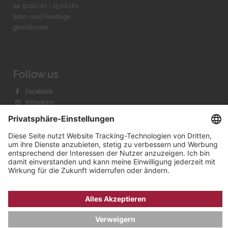
Sa. 11:00 Uhr - 15.00 Uhr
Sonn- und Feiertage
geschlossen
Follow us
Facebook
Instagram
Youtube
© 2026 by
Bachmann & Scher GmbH / Watchandco GmbH
DATENSCHUTZ
IMPRESSUM
VERSANDKOSTEN
AGB & WIDERRUF
COOKIE-EINSTELLUNGEN