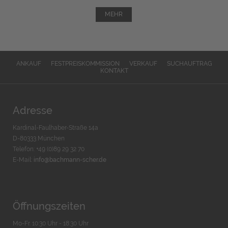
MEHR
ANKAUF
FESTPREISKOMMISSION
VERKAUF
SUCHAUFTRAG
KONTAKT
Adresse
Kardinal-Faulhaber-Straße 14a
D-80333 München
Telefon: +49 (0)89 29 32 70
E-Mail:
info@bachmann-scher.de
Öffnungszeiten
Mo-Fr. 10:30 Uhr - 18:30 Uhr