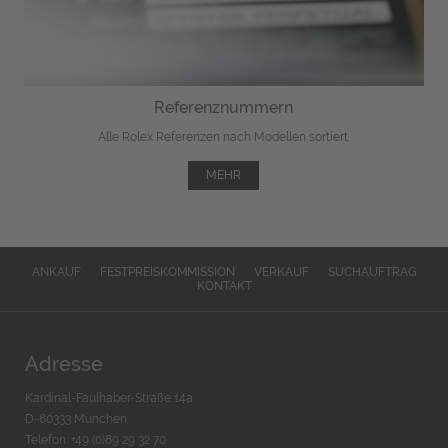
Referenznummern
Alle Rolex Referenzen nach Modellen sortiert.
MEHR
ANKAUF
FESTPREISKOMMISSION
VERKAUF
SUCHAUFTRAG
KONTAKT
Adresse
Kardinal-Faulhaber-Straße 14a
D-80333 München
Telefon: +49 (0)89 29 32 70