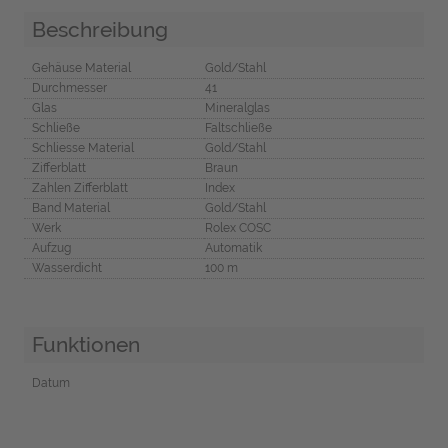
Beschreibung
Gehäuse Material
Gold/Stahl
Durchmesser
41
Glas
Mineralglas
Schließe
Faltschließe
Schliesse Material
Gold/Stahl
Zifferblatt
Braun
Zahlen Zifferblatt
Index
Band Material
Gold/Stahl
Werk
Rolex COSC
Aufzug
Automatik
Wasserdicht
100 m
Funktionen
Datum