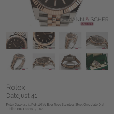
Rolex
Datejust 41
Rolex Datejust 41 Ref-126331 Ever Rose Stainless Steel Chocolate Dial
Jubilee Box Papers Bj-2020