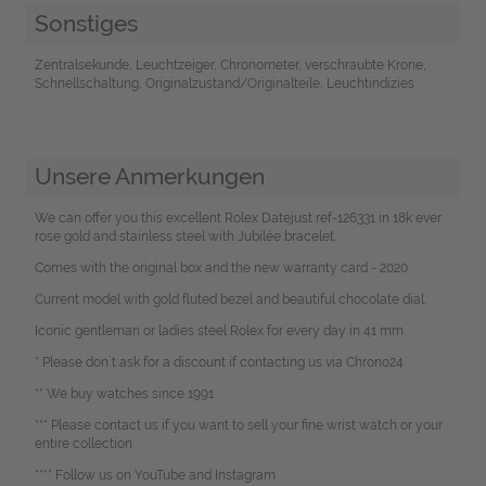
Sonstiges
Zentralsekunde, Leuchtzeiger, Chronometer, verschraubte Krone,
Schnellschaltung, Originalzustand/Originalteile, Leuchtindizies
Unsere Anmerkungen
We can offer you this excellent Rolex Datejust ref-126331 in 18k ever
rose gold and stainless steel with Jubilée bracelet.
Comes with the original box and the new warranty card - 2020.
Current model with gold fluted bezel and beautiful chocolate dial.
Iconic gentleman or ladies steel Rolex for every day in 41 mm.
* Please don`t ask for a discount if contacting us via Chrono24
** We buy watches since 1991
*** Please contact us if you want to sell your fine wrist watch or your
entire collection
**** Follow us on YouTube and Instagram