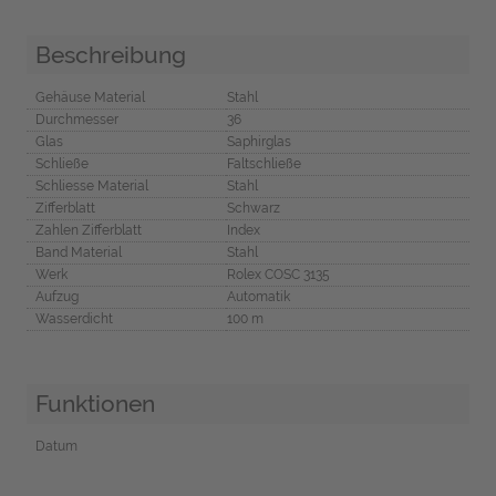
Beschreibung
Gehäuse Material
Stahl
Durchmesser
36
Glas
Saphirglas
Schließe
Faltschließe
Schliesse Material
Stahl
Zifferblatt
Schwarz
Zahlen Zifferblatt
Index
Band Material
Stahl
Werk
Rolex COSC 3135
Aufzug
Automatik
Wasserdicht
100 m
Funktionen
Datum