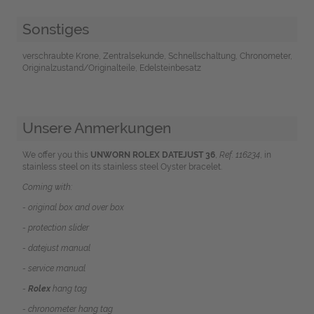
Sonstiges
verschraubte Krone, Zentralsekunde, Schnellschaltung, Chronometer,
Originalzustand/Originalteile, Edelsteinbesatz
Unsere Anmerkungen
We offer you this
UNWORN ROLEX DATEJUST 36
,
R
ef. 116234
, in
stainless steel on its stainless steel Oyster bracelet.
Coming with:
- original box and over box
- protection slider
- datejust manual
- service manual
-
Rolex
hang tag
- chronometer hang tag