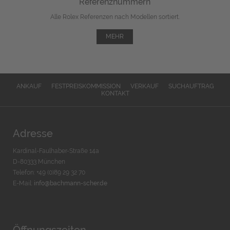
Referenznummern
Alle Rolex Referenzen nach Modellen sortiert.
MEHR
ANKAUF
FESTPREISKOMMISSION
VERKAUF
SUCHAUFTRAG
KONTAKT
Adresse
Kardinal-Faulhaber-Straße 14a
D-80333 München
Telefon: +49 (0)89 29 32 70
E-Mail:
info@bachmann-scher.de