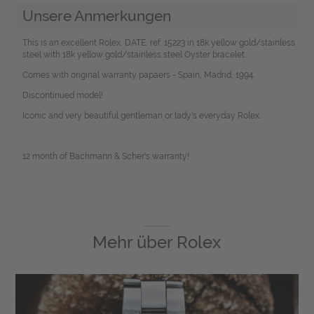
Unsere Anmerkungen
This is an excellent Rolex, DATE, ref. 15223 in 18k yellow gold/stainless
steel with 18k yellow gold/stainless steel Oyster bracelet.
Comes with original warranty papaers - Spain, Madrid, 1994.
Discontinued model!
Iconic and very beautiful gentleman or lady's everyday Rolex.
12 month of Bachmann & Scher's warranty!
Mehr über
Rolex