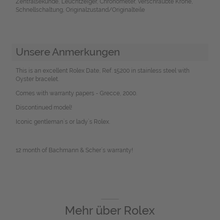
Zentralsekunde, Leuchtzeiger, Chronometer, verschraubte Krone,
Schnellschaltung, Originalzustand/Originalteile
Unsere Anmerkungen
This is an excellent Rolex Date, Ref. 15200 in stainless steel with
Oyster bracelet.
Comes with warranty papers - Grecce, 2000.
Discontinued model!
Iconic gentleman`s or lady`s Rolex.
12 month of Bachmann & Scher`s warranty!
Mehr über
Rolex