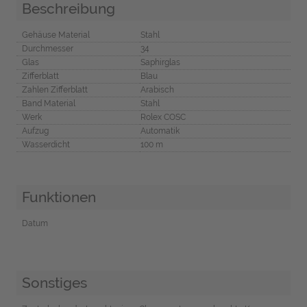
Beschreibung
Gehäuse Material
Stahl
Durchmesser
34
Glas
Saphirglas
Zifferblatt
Blau
Zahlen Zifferblatt
Arabisch
Band Material
Stahl
Werk
Rolex COSC
Aufzug
Automatik
Wasserdicht
100 m
Funktionen
Datum
Sonstiges