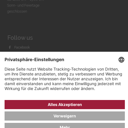
Sonn- und Feiertage
geschlossen
Follow us
Facebook
Instagram
Youtube
© 2026 by
Bachmann & Scher GmbH / Watchandco GmbH
DATENSCHUTZ
IMPRESSUM
VERSANDKOSTEN
AGB & WIDERRUF
COOKIE-EINSTELLUNGEN