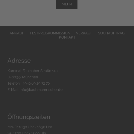
MEHR
ANKAUF
FESTPREISKOMMISSION
VERKAUF
SUCHAUFTRAG
KONTAKT
Adresse
Kardinal-Faulhaber-Straße 14a
D-80333 München
Telefon: +49 (0)89 29 32 70
E-Mail:
info@bachmann-scher.de
Öffnungszeiten
Mo-Fr. 10:30 Uhr - 18:30 Uhr
Sa. 11:00 Uhr - 15.00 Uhr