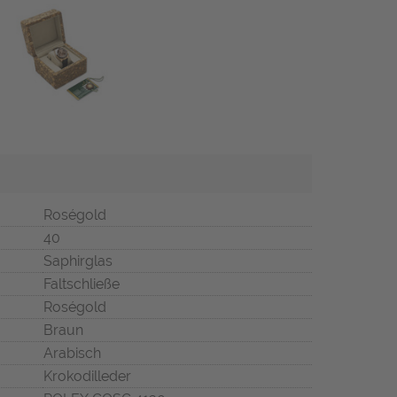
Roségold
40
Saphirglas
Faltschließe
Roségold
Braun
Arabisch
Krokodilleder