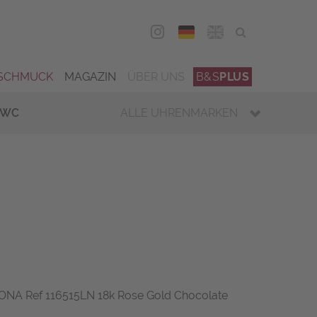
DEU
ENG
SCHMUCK
MAGAZIN
ÜBER UNS
B&S
PLUS
IWC
ALLE UHRENMARKEN
A Ref 116515LN 18k Rose Gold Chocolate