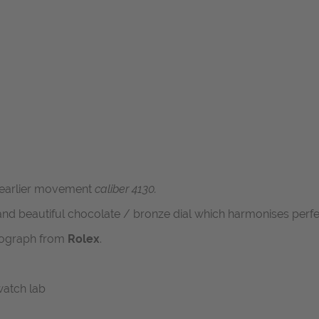
 earlier movement
caliber 4130.
nd beautiful chocolate / bronze dial which harmonises perfec
nograph from
Rolex
.
watch lab