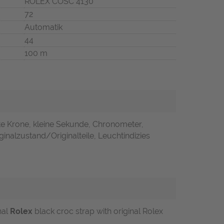
ROLEX COSC 4130
72
Automatik
44
100 m
te Krone, kleine Sekunde, Chronometer,
inalzustand/Originalteile, Leuchtindizies
nal
Rolex
black croc strap with original Rolex