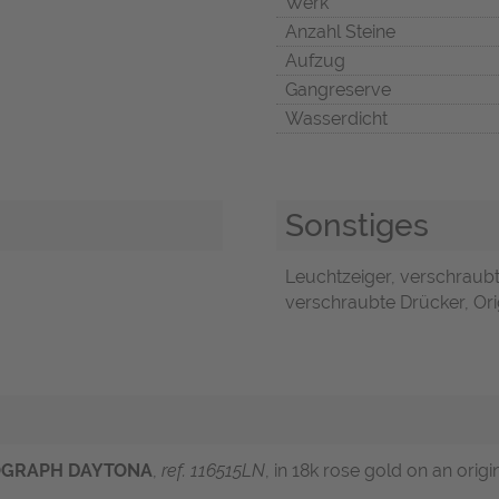
Werk
Anzahl Steine
Aufzug
Gangreserve
Wasserdicht
Sonstiges
Leuchtzeiger, verschraub
verschraubte Drücker, Orig
OGRAPH DAYTONA
,
ref. 116515LN
, in 18k rose gold on an origi