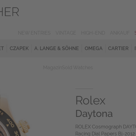
NEW ENTRIES
VINTAGE
HIGH-END
ANKAUF
ET
CZAPEK
A. LANGE & SÖHNE
OMEGA
CARTIER
Magazin
Sold Watches
Rolex
Daytona
ROLEX Cosmograph DAYTON
Racing Dial Papers Bj-2012