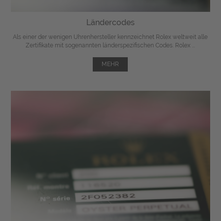
Ländercodes
Als einer der wenigen Uhrenhersteller kennzeichnet Rolex weltweit alle
Zertifikate mit sogenannten länderspezifischen Codes. Rolex ...
MEHR