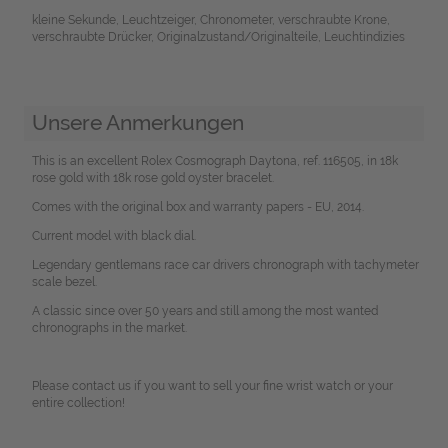
kleine Sekunde, Leuchtzeiger, Chronometer, verschraubte Krone,
verschraubte Drücker, Originalzustand/Originalteile, Leuchtindizies
Unsere Anmerkungen
This is an excellent Rolex Cosmograph Daytona, ref. 116505, in 18k
rose gold with 18k rose gold oyster bracelet.
Comes with the original box and warranty papers - EU, 2014.
Current model with black dial.
Legendary gentlemans race car drivers chronograph with tachymeter
scale bezel.
A classic since over 50 years and still among the most wanted
chronographs in the market.
Please contact us if you want to sell your fine wrist watch or your
entire collection!