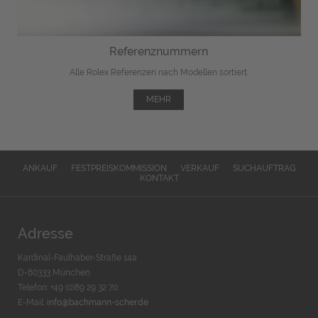
Referenznummern
Alle Rolex Referenzen nach Modellen sortiert.
MEHR
ANKAUF
FESTPREISKOMMISSION
VERKAUF
SUCHAUFTRAG
KONTAKT
Adresse
Kardinal-Faulhaber-Straße 14a
D-80333 München
Telefon: +49 (0)89 29 32 70
E-Mail:
info@bachmann-scher.de