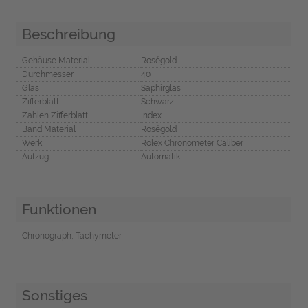
Beschreibung
Gehäuse Material
Roségold
Durchmesser
40
Glas
Saphirglas
Zifferblatt
Schwarz
Zahlen Zifferblatt
Index
Band Material
Roségold
Werk
Rolex Chronometer Caliber
Aufzug
Automatik
Funktionen
Chronograph, Tachymeter
Sonstiges