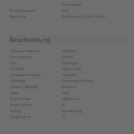
Mit Papieren
Produktionsjahr
2007
Besitz von
Bachmann & Scher GmbH
Beschreibung
Gehäuse Material
Gelbgold
Durchmesser
37x28.5
Glas
Saphirglas
Schließe
Faltschließe
Schliesse Material
Gelbgold
Zifferblatt
Champagnerfarben
Zahlen Zifferblatt
Römisch
Werk
7040
Basis Kaliber
28800 A/h
Anzahl Steine
21
Aufzug
Handaufzug
Gangreserve
70