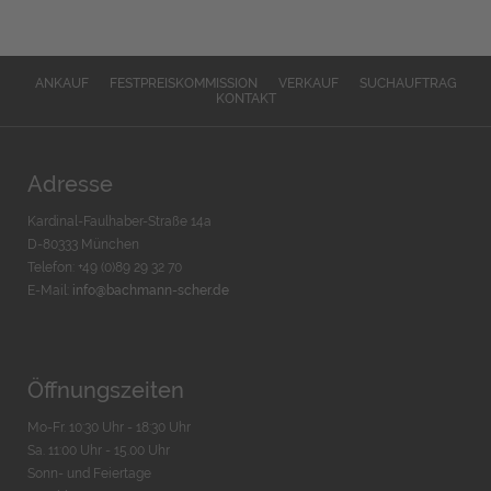
ANKAUF
FESTPREISKOMMISSION
VERKAUF
SUCHAUFTRAG
KONTAKT
Adresse
Kardinal-Faulhaber-Straße 14a
D-80333 München
Telefon: +49 (0)89 29 32 70
E-Mail:
info@bachmann-scher.de
Öffnungszeiten
Mo-Fr. 10:30 Uhr - 18:30 Uhr
Sa. 11:00 Uhr - 15.00 Uhr
Sonn- und Feiertage