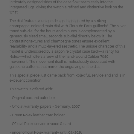
intricately designed sides of the case flow seamlessly into the
integrated lugs, giving the watch a refined and distinctive look on the
wrist.
The dial features a unique design, highlighted by a striking
champagne-colored main dial with Clous de Paris guilloché. The silver-
toned sub-dial for the hours and minutes is complemented by a
generously sized small seconds sub-dial directly below it. The
contrasting textures and champagne tones ensure excellent
readability and a multi-layered aesthetic. The unique character of this
model is underscored by a sapphire crystal case back—a rarity for
Rolex—which offers a view of the hand-wound Caliber 7040
movement. The movement itself is meticulously decorated with
guilloché patterns that mirror the engraving on the dial.
This special piece just came back from Rolex full service and and is in
excellent condition
This watch is offered with:
- Original box and outer box
- Official warranty papers - Germany, 2007
- Green Rolex leather card holder
- Official Rolex service invoice & card
- under official Rolex warranty until 04/2026