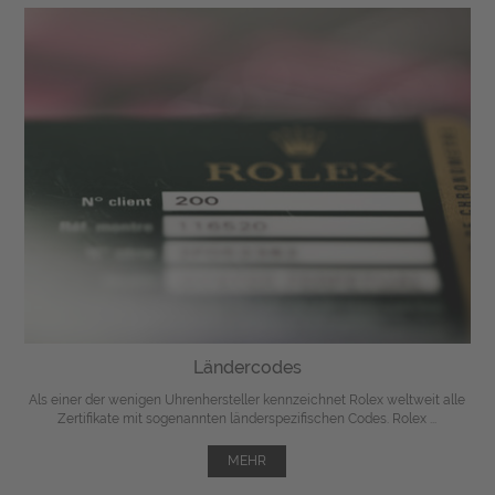
Ländercodes
Als einer der wenigen Uhrenhersteller kennzeichnet Rolex weltweit alle
Zertifikate mit sogenannten länderspezifischen Codes. Rolex ...
MEHR