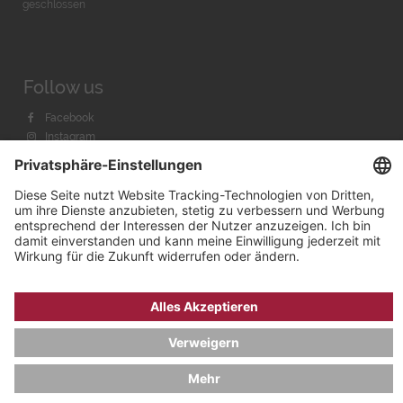
geschlossen
Follow us
Facebook
Instagram
Youtube
© 2026 by
Bachmann & Scher GmbH / Watchandco GmbH
DATENSCHUTZ
IMPRESSUM
VERSANDKOSTEN
AGB & WIDERRUF
COOKIE-EINSTELLUNGEN