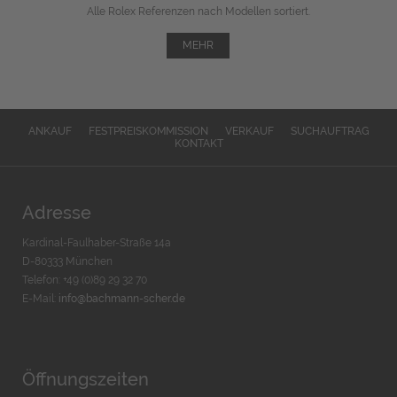
Alle Rolex Referenzen nach Modellen sortiert.
MEHR
ANKAUF
FESTPREISKOMMISSION
VERKAUF
SUCHAUFTRAG
KONTAKT
Adresse
Kardinal-Faulhaber-Straße 14a
D-80333 München
Telefon: +49 (0)89 29 32 70
E-Mail:
info@bachmann-scher.de
Öffnungszeiten