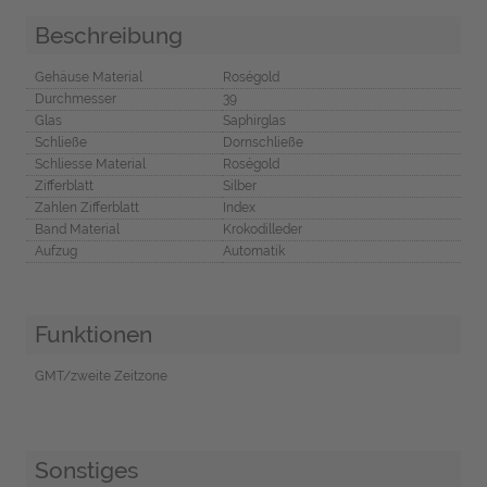
Beschreibung
Gehäuse Material
Roségold
Durchmesser
39
Glas
Saphirglas
Schließe
Dornschließe
Schliesse Material
Roségold
Zifferblatt
Silber
Zahlen Zifferblatt
Index
Band Material
Krokodilleder
Aufzug
Automatik
Funktionen
GMT/zweite Zeitzone
Sonstiges