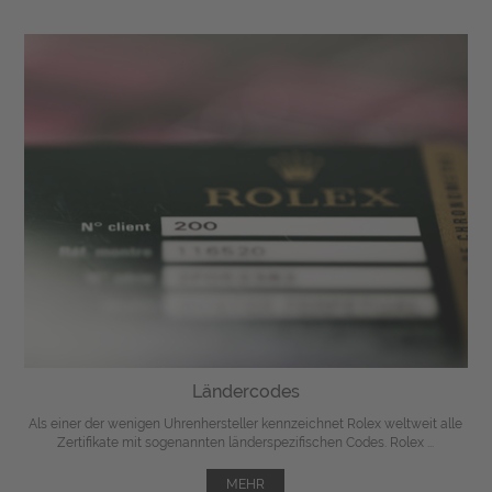
Ländercodes
Als einer der wenigen Uhrenhersteller kennzeichnet Rolex weltweit alle
Zertifikate mit sogenannten länderspezifischen Codes. Rolex ...
MEHR