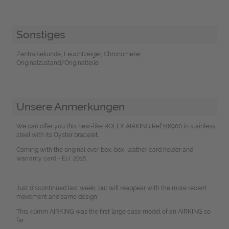
Sonstiges
Zentralsekunde, Leuchtzeiger, Chronometer,
Originalzustand/Originalteile
Unsere Anmerkungen
We can offer you this new-like ROLEX AIRKING Ref.116900 in stainless
steel with its Oyster bracelet.
Coming with the original over box, box, leather card holder and
warranty card - EU, 2018.
Just discontinued last week, but will reappear with the more recent
movement and same design.
This 40mm AIRKING was the first large case model of an AIRKING so
far.