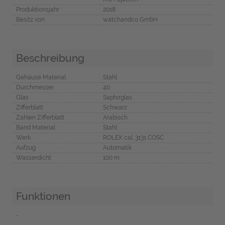
Produktionsjahr
2018
Besitz von
watchandco GmbH
Beschreibung
Gehäuse Material
Stahl
Durchmesser
40
Glas
Saphirglas
Zifferblatt
Schwarz
Zahlen Zifferblatt
Arabisch
Band Material
Stahl
Werk
ROLEX cal. 3131 COSC
Aufzug
Automatik
Wasserdicht
100 m
Funktionen
-