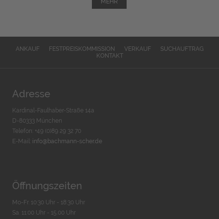
MEHR
ANKAUF
FESTPREISKOMMISSION
VERKAUF
SUCHAUFTRAG
KONTAKT
Adresse
Kardinal-Faulhaber-Straße 14a
D-80333 München
Telefon: +49 (0)89 29 32 70
E-Mail:
info@bachmann-scher.de
Öffnungszeiten
Mo-Fr. 10:30 Uhr - 18:30 Uhr
Sa. 11:00 Uhr - 15.00 Uhr