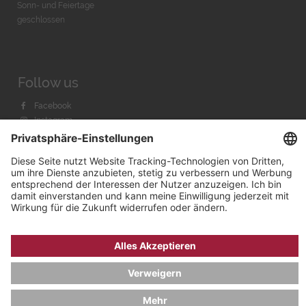
Sonn- und Feiertage
geschlossen
Follow us
Facebook
Instagram
Youtube
© 2026 by
Bachmann & Scher GmbH / Watchandco GmbH
DATENSCHUTZ
IMPRESSUM
VERSANDKOSTEN
AGB & WIDERRUF
COOKIE-EINSTELLUNGEN