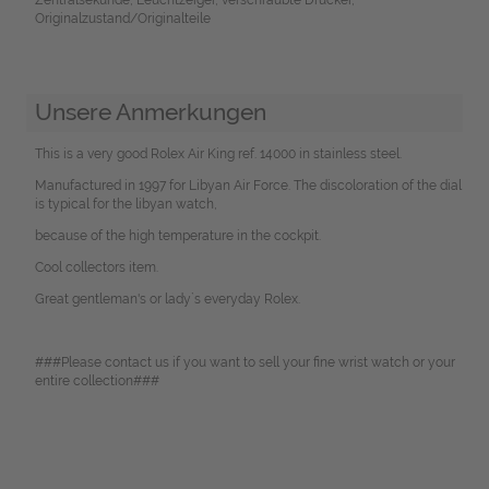
Originalzustand/Originalteile
Unsere Anmerkungen
This is a very good Rolex Air King ref. 14000 in stainless steel.
Manufactured in 1997 for Libyan Air Force. The discoloration of the dial
is typical for the libyan watch,
because of the high temperature in the cockpit.
Cool collectors item.
Great gentleman's or lady`s everyday Rolex.
###Please contact us if you want to sell your fine wrist watch or your
entire collection###