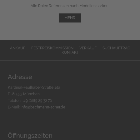
Alle Rolex Referenzen nach Modellen sortiert.
MEHR
ANKAUF
FESTPREISKOMMISSION
VERKAUF
SUCHAUFTRAG
KONTAKT
Adresse
Kardinal-Faulhaber-Straße 14a
D-80333 München
Telefon: +49 (0)89 29 32 70
E-Mail:
info@bachmann-scher.de
Öffnungszeiten