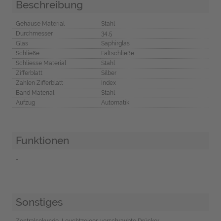
Beschreibung
Gehäuse Material
Stahl
Durchmesser
34,5
Glas
Saphirglas
Schließe
Faltschließe
Schliesse Material
Stahl
Zifferblatt
Silber
Zahlen Zifferblatt
Index
Band Material
Stahl
Aufzug
Automatik
Funktionen
-
Sonstiges
Zentralsekunde, Leuchtzeiger, verschraubte Drücker,