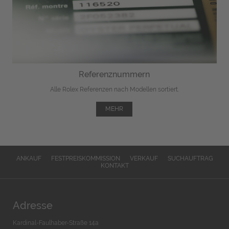
Referenznummern
Alle Rolex Referenzen nach Modellen sortiert.
MEHR
ANKAUF
FESTPREISKOMMISSION
VERKAUF
SUCHAUFTRAG
KONTAKT
Adresse
Kardinal-Faulhaber-Straße 14a