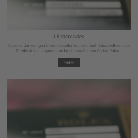
Ländercodes
Als einer der wenigen Uhrenhersteller kennzeichnet Rolex weltweit alle
Zertifikate mit sogenannten länderspezifischen Codes. Rolex ...
MEHR