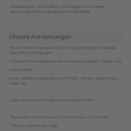
Zentralsekunde, Leuchtziffern, Leuchtzeiger, Chronometer,
verschraubte Krone, Originalzustand/Originalteile
Unsere Anmerkungen
We can offer this very good ROLEX Air-King Ref.116900 in stainless
steel with Oyster bracelet.
Coming with the original over box and warranty papers - Austria, 2016.
Current model.
Iconic gentlemen and ladies 40mm ROLEX with very sportive black
arabic dial.
1 year warranty from the Bachmann & Scher GmbH.
*Please don`t ask for a discount if contacting us via Chrono24.
** We buy watches since 1991.