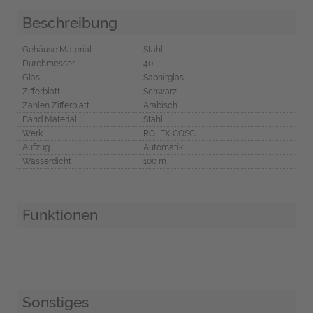
Beschreibung
Gehäuse Material
Stahl
Durchmesser
40
Glas
Saphirglas
Zifferblatt
Schwarz
Zahlen Zifferblatt
Arabisch
Band Material
Stahl
Werk
ROLEX COSC
Aufzug
Automatik
Wasserdicht
100 m
Funktionen
-
Sonstiges