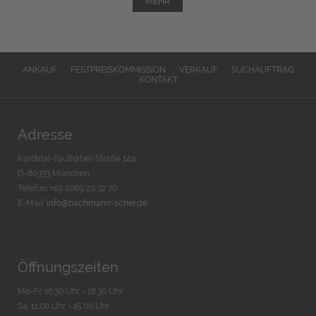
MEHR
ANKAUF
FESTPREISKOMMISSION
VERKAUF
SUCHAUFTRAG
KONTAKT
Adresse
Kardinal-Faulhaber-Straße 14a
D-80333 München
Telefon: +49 (0)89 29 32 70
E-Mail:
info@bachmann-scher.de
Öffnungszeiten
Mo-Fr. 10:30 Uhr - 18:30 Uhr
Sa. 11:00 Uhr - 15.00 Uhr