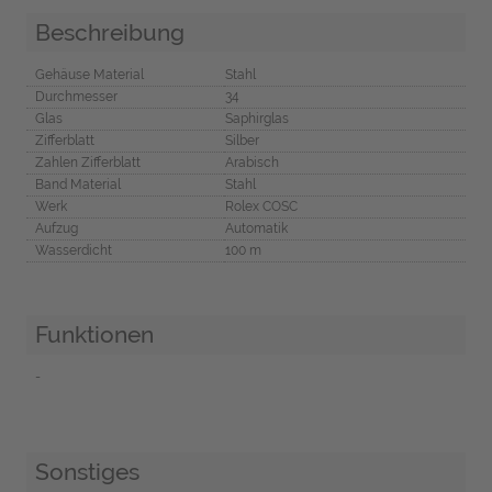
Beschreibung
Gehäuse Material
Stahl
Durchmesser
34
Glas
Saphirglas
Zifferblatt
Silber
Zahlen Zifferblatt
Arabisch
Band Material
Stahl
Werk
Rolex COSC
Aufzug
Automatik
Wasserdicht
100 m
Funktionen
-
Sonstiges