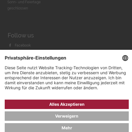
Sonn- und Feiertage
geschlossen
Follow us
Facebook
Instagram
Youtube
© 2026 by
Bachmann & Scher GmbH / Watchandco GmbH
DATENSCHUTZ
IMPRESSUM
VERSANDKOSTEN
AGB & WIDERRUF
COOKIE-EINSTELLUNGEN