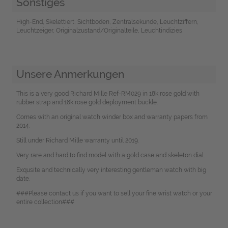
Sonstiges
High-End, Skelettiert, Sichtboden, Zentralsekunde, Leuchtziffern,
Leuchtzeiger, Originalzustand/Originalteile, Leuchtindizies
Unsere Anmerkungen
This is a very good Richard Mille Ref-RM029 in 18k rose gold with
rubber strap and 18k rose gold deployment buckle.
Comes with an original watch winder box and warranty papers from
2014.
Still under Richard Mille warranty until 2019.
Very rare and hard to find model with a gold case and skeleton dial.
Exqusite and technically very interesting gentleman watch with big
date.
###Please contact us if you want to sell your fine wrist watch or your
entire collection###