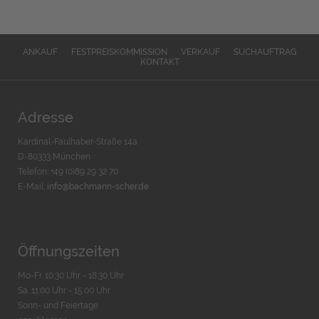
ANKAUF
FESTPREISKOMMISSION
VERKAUF
SUCHAUFTRAG
KONTAKT
Adresse
Kardinal-Faulhaber-Straße 14a
D-80333 München
Telefon: +49 (0)89 29 32 70
E-Mail:
info@bachmann-scher.de
Öffnungszeiten
Mo-Fr. 10:30 Uhr - 18:30 Uhr
Sa. 11:00 Uhr - 15.00 Uhr
Sonn- und Feiertage