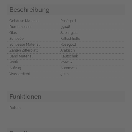
Beschreibung
Gehäuse Material
Roségold
Durchmesser
39x48
Glas
Saphirglas
Schließe
Faltschließe
Schliesse Material
Roségold
Zahlen Zifferblatt
Arabisch
Band Material
Kautschuk
Werk
RMAS7
Aufzug
Automatik
Wasserdicht
50 m
Funktionen
Datum