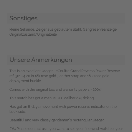
Sonstiges
kleine Sekunde, Zeiger aus gebläutem Stahl, Gangreserveanzeige,
Originalzustand/Originalteile
Unsere Anmerkungen
This is an excellent Jaeger LeCoultre Grand Reverso Power Reserve
ref. 301 24 20 in 18k rose gold , leather strap and 18 k rose gold
deployment buckle.
Comes with the original box and warranty papers - 2004!
This watch has got a manuel JLC caliber 874 ticking.
Has got an 8-days movement with power reserve indicator on the
back side.
Beautiful and very classy gentleman´s rectangular Jaeger.
###Please contact us if you want to sell your fine wrist watch or your