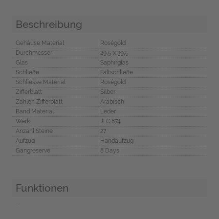
Beschreibung
Gehäuse Material
Roségold
Durchmesser
29,5 x 39,5
Glas
Saphirglas
Schließe
Faltschließe
Schliesse Material
Roségold
Zifferblatt
Silber
Zahlen Zifferblatt
Arabisch
Band Material
Leder
Werk
JLC 874
Anzahl Steine
27
Aufzug
Handaufzug
Gangreserve
8 Days
Funktionen
-