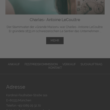
Charles- Antoine LeCoultre
Der Stammvater der »Grande Maison« war Charles- Antoine LeCoultre.
Er gründete 1833 im schweizerischen Le Sentier das Unternehmen ...
MEHR
ANKAUF
FESTPREISKOMMISSION
VERKAUF
SUCHAUFTRAG
KONTAKT
Adresse
Kardinal-Faulhaber-Straße 14a
D-80333 München
Telefon: +49 (0)89 29 32 70