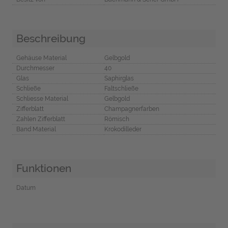
Beschreibung
Gehäuse Material
Gelbgold
Durchmesser
40
Glas
Saphirglas
Schließe
Faltschließe
Schliesse Material
Gelbgold
Zifferblatt
Champagnerfarben
Zahlen Zifferblatt
Römisch
Band Material
Krokodilleder
Funktionen
Datum