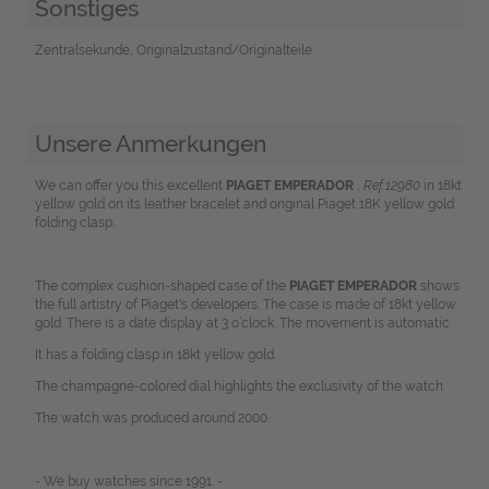
Sonstiges
Zentralsekunde, Originalzustand/Originalteile
Unsere Anmerkungen
We can offer you this excellent
PIAGET EMPERADOR
,
Ref.12980
in 18kt
yellow gold on its leather bracelet and original Piaget 18K yellow gold
folding clasp.
The complex cushion-shaped case of the
PIAGET EMPERADOR
shows
the full artistry of Piaget's developers. The case is made of 18kt yellow
gold. There is a date display at 3 o’clock. The movement is automatic.
I
t has a folding clasp in 18kt yellow gold.
The champagne-colored dial highlights the exclusivity of the watch
The watch was produced around 2000.
- We buy watches since 1991. -