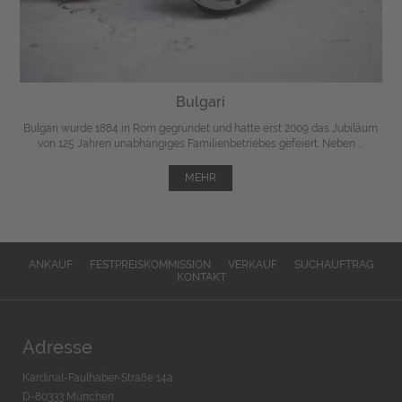
Bulgari
Bulgari wurde 1884 in Rom gegründet und hatte erst 2009 das Jubiläum
von 125 Jahren unabhängiges Familienbetriebes gefeiert. Neben ...
MEHR
ANKAUF
FESTPREISKOMMISSION
VERKAUF
SUCHAUFTRAG
KONTAKT
Adresse
Kardinal-Faulhaber-Straße 14a
D-80333 München