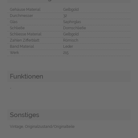
Gehäuse Material
Gelbgold
Durchmesser
32
Glas
Saphirglas
Schließe
Dornschließe
Schliesse Material
Gelbgold
Zahlen Zifferblatt
Römisch
Band Material
Leder
Werk
215
Funktionen
-
Sonstiges
Vintage, Originalzustand/Originalteile