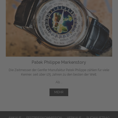
Patek Philippe Markenstory
Die Zeitmesser der Genfer Manufaktur Patek Philippe zählen für viele
Kenner, seit über 175 Jahren zu den besten der Welt.
Als ...
MEHR
ANKAUF
FESTPREISKOMMISSION
VERKAUF
SUCHAUFTRAG