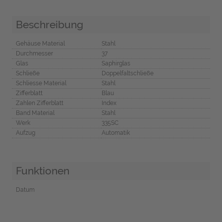
Beschreibung
Gehäuse Material
Stahl
Durchmesser
37
Glas
Saphirglas
Schließe
Doppelfaltschließe
Schliesse Material
Stahl
Zifferblatt
Blau
Zahlen Zifferblatt
Index
Band Material
Stahl
Werk
335SC
Aufzug
Automatik
Funktionen
Datum