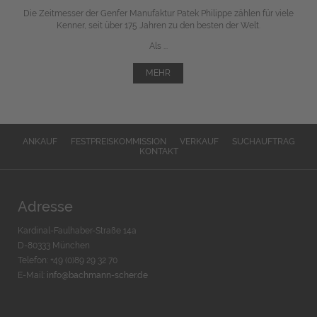
Die Zeitmesser der Genfer Manufaktur Patek Philippe zählen für viele
Kenner, seit über 175 Jahren zu den besten der Welt.
Als ...
MEHR
ANKAUF
FESTPREISKOMMISSION
VERKAUF
SUCHAUFTRAG
KONTAKT
Adresse
Kardinal-Faulhaber-Straße 14a
D-80333 München
Telefon: +49 (0)89 29 32 70
E-Mail:
info@bachmann-scher.de