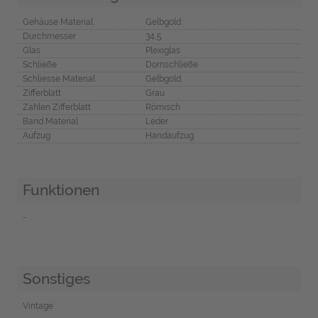
Gehäuse Material
Gelbgold
Durchmesser
34,5
Glas
Plexiglas
Schließe
Dornschließe
Schliesse Material
Gelbgold
Zifferblatt
Grau
Zahlen Zifferblatt
Römisch
Band Material
Leder
Aufzug
Handaufzug
Funktionen
-
Sonstiges
Vintage