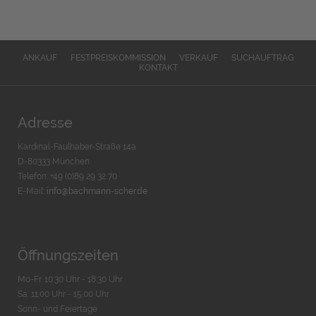
ANKAUF
FESTPREISKOMMISSION
VERKAUF
SUCHAUFTRAG
KONTAKT
Adresse
Kardinal-Faulhaber-Straße 14a
D-80333 München
Telefon: +49 (0)89 29 32 70
E-Mail:
info@bachmann-scher.de
Öffnungszeiten
Mo-Fr. 10:30 Uhr - 18:30 Uhr
Sa. 11:00 Uhr - 15.00 Uhr
Sonn- und Feiertage