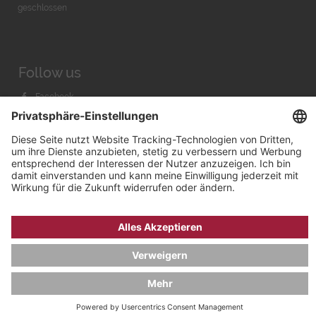
geschlossen
Follow us
Facebook
Instagram
Youtube
© 2026 by
Bachmann & Scher GmbH / Watchandco GmbH
DATENSCHUTZ
IMPRESSUM
VERSANDKOSTEN
AGB & WIDERRUF
COOKIE-EINSTELLUNGEN