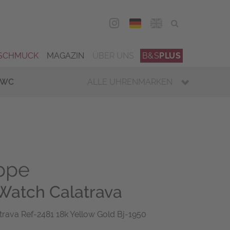
DEU
ENG
SCHMUCK
MAGAZIN
ÜBER UNS
B&S
PLUS
IWC
ALLE UHRENMARKEN
ippe
Watch Calatrava
atrava Ref-2481 18k Yellow Gold Bj-1950