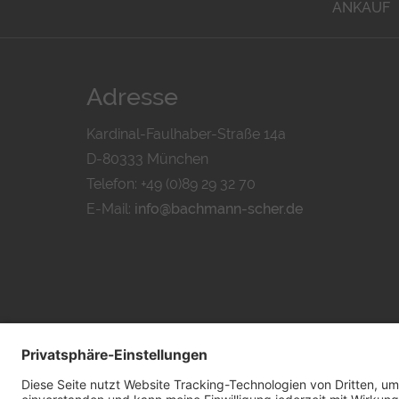
ANKAUF
Adresse
Kardinal-Faulhaber-Straße 14a
D-80333 München
Telefon: +49 (0)89 29 32 70
E-Mail:
info@bachmann-scher.de