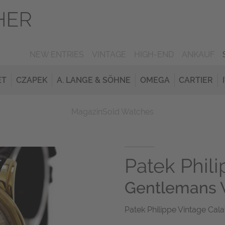
NEW ENTRIES
VINTAGE
HIGH-END
ANKAUF
ET
CZAPEK
A. LANGE & SÖHNE
OMEGA
CARTIER
Magazin
Sold Watches
Patek Phil
Gentlemans 
Patek Philippe Vintage Cal