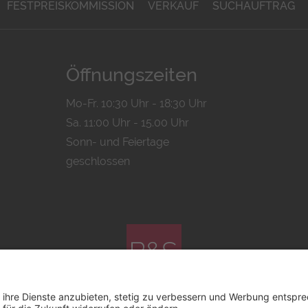
FESTPREISKOMMISSION
VERKAUF
SUCHAUFTRAG
Öffnungszeiten
Mo-Fr. 10:30 Uhr - 18:30 Uhr
Sa. 11:00 Uhr - 15.00 Uhr
Sonn- und Feiertage
geschlossen
© 2026 by
Bachmann & Scher GmbH / Watchandco GmbH