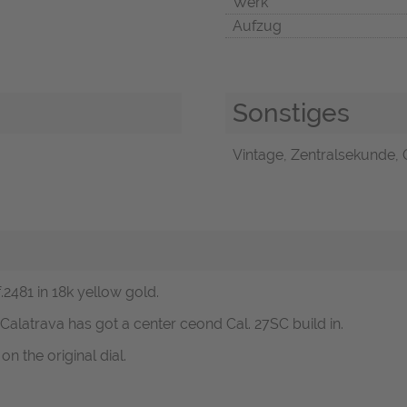
Werk
Aufzug
Sonstiges
Vintage, Zentralsekunde, O
.2481 in 18k yellow gold.
alatrava has got a center ceond Cal. 27SC build in.
n the original dial.