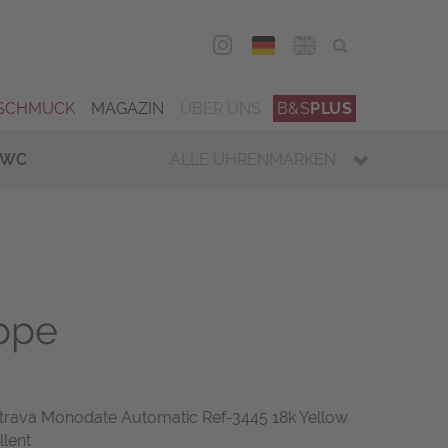
DEU
ENG
SCHMUCK
MAGAZIN
ÜBER UNS
B&S
PLUS
IWC
ALLE UHRENMARKEN
ippe
latrava Monodate Automatic Ref-3445 18k Yellow
llent