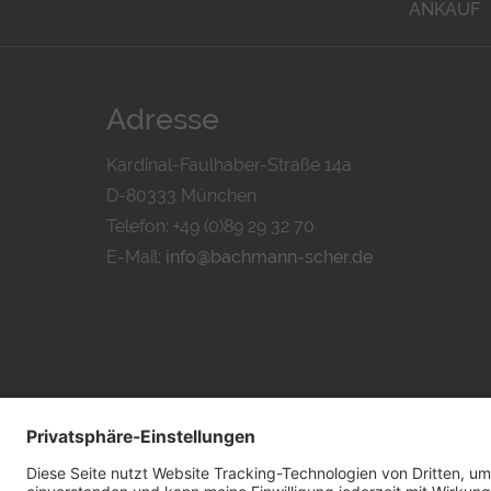
ANKAUF
Adresse
Kardinal-Faulhaber-Straße 14a
D-80333 München
Telefon: +49 (0)89 29 32 70
E-Mail:
info@bachmann-scher.de