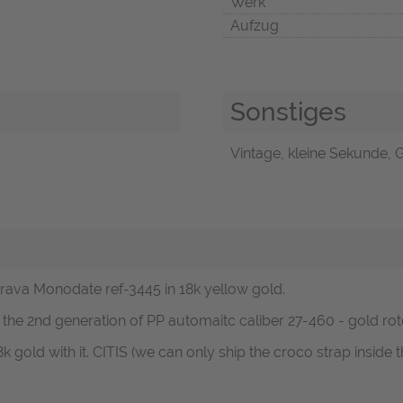
Werk
Aufzug
Sonstiges
Vintage, kleine Sekunde, G
atrava Monodate ref-3445 in 18k yellow gold.
e 2nd generation of PP automaitc caliber 27-460 - gold rot
k gold with it. CITIS (we can only ship the croco strap inside t