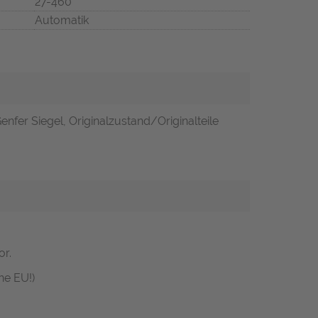
27-460
Automatik
enfer Siegel, Originalzustand/Originalteile
or.
he EU!)