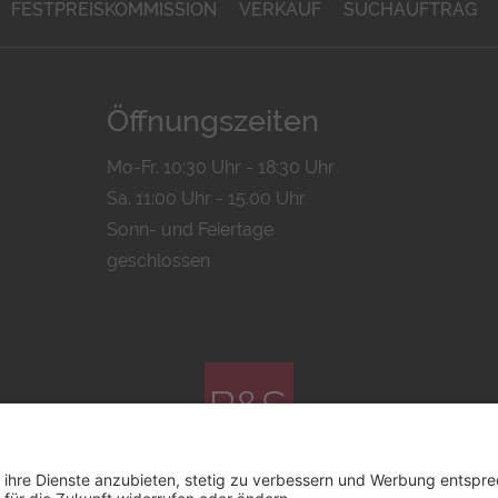
FESTPREISKOMMISSION
VERKAUF
SUCHAUFTRAG
Öffnungszeiten
Mo-Fr. 10:30 Uhr - 18:30 Uhr
Sa. 11:00 Uhr - 15.00 Uhr
Sonn- und Feiertage
geschlossen
© 2026 by
Bachmann & Scher GmbH / Watchandco GmbH