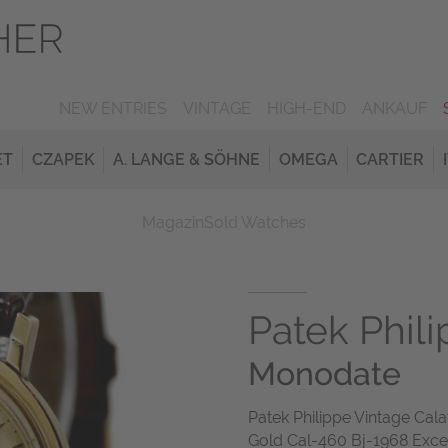
NEW ENTRIES
VINTAGE
HIGH-END
ANKAUF
ET
CZAPEK
A. LANGE & SÖHNE
OMEGA
CARTIER
Magazin
Sold Watches
Patek Phil
Monodate
Patek Philippe Vintage Ca
Gold Cal-460 Bj-1968 Exce