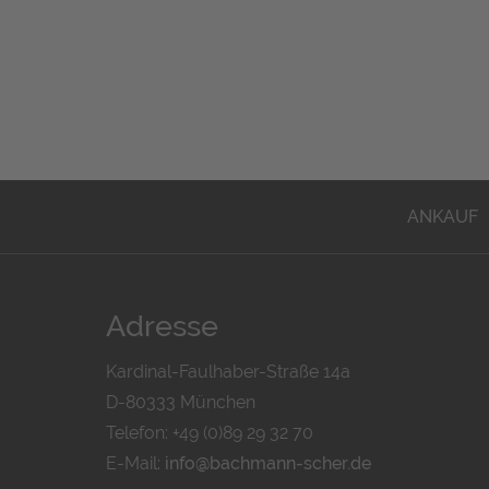
ANKAUF
Adresse
Kardinal-Faulhaber-Straße 14a
D-80333 München
Telefon: +49 (0)89 29 32 70
E-Mail:
info@bachmann-scher.de