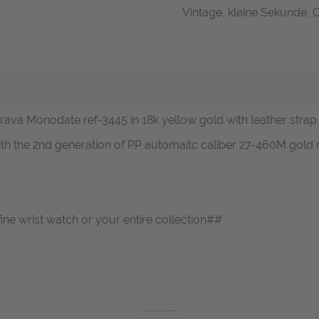
Vintage, kleine Sekunde, O
atrava Monodate ref-3445 in 18k yellow gold with leather strap
h the 2nd generation of PP automaitc caliber 27-460M gold r
ine wrist watch or your entire collection##