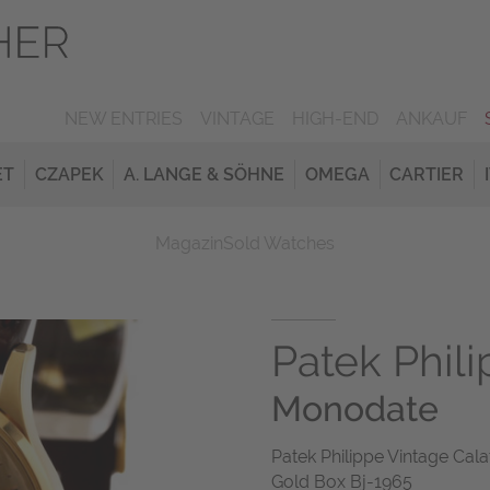
NEW ENTRIES
VINTAGE
HIGH-END
ANKAUF
ET
CZAPEK
A. LANGE & SÖHNE
OMEGA
CARTIER
Magazin
Sold Watches
Patek Phil
Monodate
Patek Philippe Vintage Ca
Gold Box Bj-1965