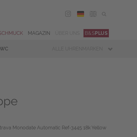
DEU
ENG
SCHMUCK
MAGAZIN
ÜBER UNS
B&S
PLUS
IWC
ALLE UHRENMARKEN
ippe
latrava Monodate Automatic Ref-3445 18k Yellow