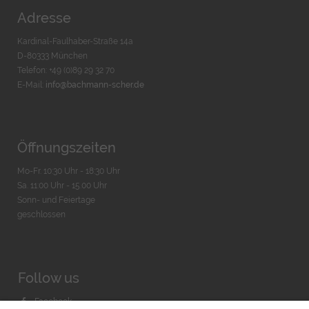
Adresse
Kardinal-Faulhaber-Straße 14a
D-80333 München
Telefon: +49 (0)89 29 32 70
E-Mail:
info@bachmann-scher.de
Öffnungszeiten
Mo-Fr. 10:30 Uhr - 18:30 Uhr
Sa. 11:00 Uhr - 15.00 Uhr
Sonn- und Feiertage
geschlossen
Follow us
Facebook