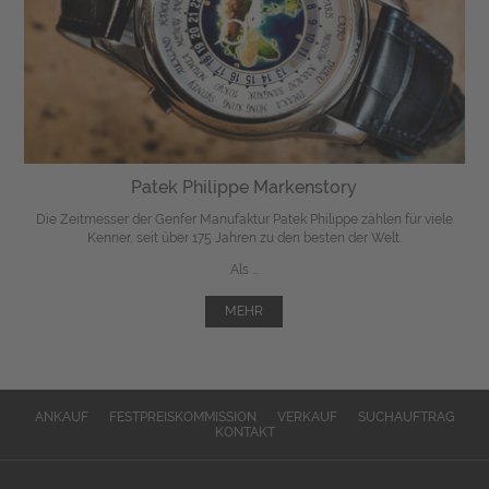
Patek Philippe Markenstory
Die Zeitmesser der Genfer Manufaktur Patek Philippe zählen für viele
Kenner, seit über 175 Jahren zu den besten der Welt.
Als ...
MEHR
ANKAUF
FESTPREISKOMMISSION
VERKAUF
SUCHAUFTRAG
KONTAKT