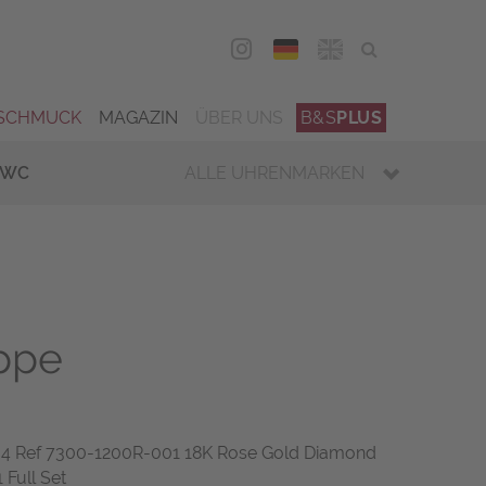
DEU
ENG
SCHMUCK
MAGAZIN
ÜBER UNS
B&S
PLUS
IWC
ALLE UHRENMARKEN
ippe
 Ref 7300-1200R-001 18K Rose Gold Diamond
 Full Set