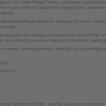
egance, this Patek Philippe Twenty~4 Automatic blends timele
erence 7300/1200R-001 features the original factory diamond-
ellence.
ginal Patek Philippe diamonds, totaling 0,813 carats, meticul
 bracelet.
rose gold is the stunning chocolate brown sunburst dial, whi
on, and a distinctly luxurious character to the watch, making i
 movement, delivering precision, reliability, and the prestige
d by:
 outer box
ladies' watch from Patek – versatile, luxurious, and designed fo