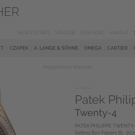
NEW ENTRIES
VINTAGE
HIGH-END
ANKAUF
ET
CZAPEK
A. LANGE & SÖHNE
OMEGA
CARTIER
Magazin
Sold Watches
Patek Phil
Twenty-4
PATEK PHILIPPE TWENTY-4
Setting Box Papers Bj- 2021