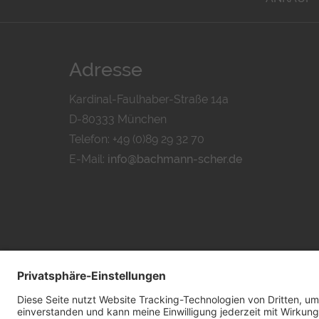
Adresse
Kardinal-Faulhaber-Straße 14a
D-80333 München
Telefon: +49 (0)89 29 32 70
E-Mail:
info@bachmann-scher.de