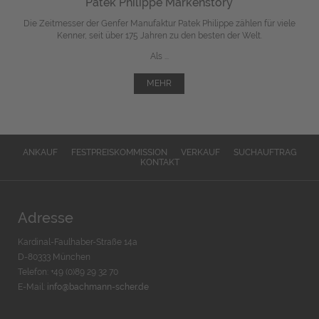
Patek Philippe Markenstory
Die Zeitmesser der Genfer Manufaktur Patek Philippe zählen für viele
Kenner, seit über 175 Jahren zu den besten der Welt.
Als ...
MEHR
ANKAUF
FESTPREISKOMMISSION
VERKAUF
SUCHAUFTRAG
KONTAKT
Adresse
Kardinal-Faulhaber-Straße 14a
D-80333 München
Telefon: +49 (0)89 29 32 70
E-Mail:
info@bachmann-scher.de