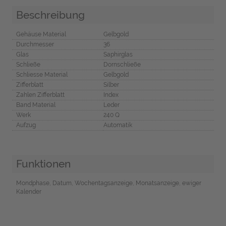
Beschreibung
Gehäuse Material
Gelbgold
Durchmesser
36
Glas
Saphirglas
Schließe
Dornschließe
Schliesse Material
Gelbgold
Zifferblatt
Silber
Zahlen Zifferblatt
Index
Band Material
Leder
Werk
240 Q
Aufzug
Automatik
Funktionen
Mondphase, Datum, Wochentagsanzeige, Monatsanzeige, ewiger
Kalender