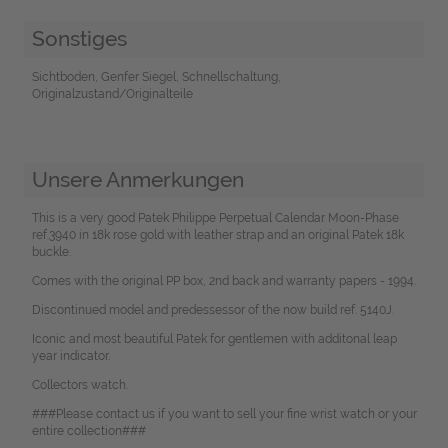
Sonstiges
Sichtboden, Genfer Siegel, Schnellschaltung,
Originalzustand/Originalteile
Unsere Anmerkungen
This is a very good Patek Philippe Perpetual Calendar Moon-Phase
ref.3940 in 18k rose gold with leather strap and an original Patek 18k
buckle.
Comes with the original PP box, 2nd back and warranty papers - 1994.
Discontinued model and predessessor of the now build ref. 5140J.
Iconic and most beautiful Patek for gentlemen with additonal leap
year indicator.
Collectors watch.
###Please contact us if you want to sell your fine wrist watch or your
entire collection###