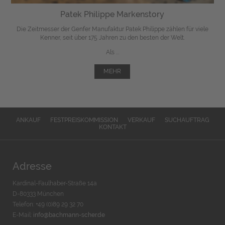
Patek Philippe Markenstory
Die Zeitmesser der Genfer Manufaktur Patek Philippe zählen für viele
Kenner, seit über 175 Jahren zu den besten der Welt.
Als ...
MEHR
ANKAUF
FESTPREISKOMMISSION
VERKAUF
SUCHAUFTRAG
KONTAKT
Adresse
Kardinal-Faulhaber-Straße 14a
D-80333 München
Telefon: +49 (0)89 29 32 70
E-Mail:
info@bachmann-scher.de