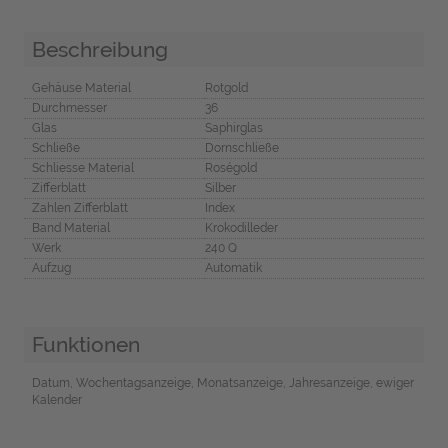
Beschreibung
Gehäuse Material
Rotgold
Durchmesser
36
Glas
Saphirglas
Schließe
Dornschließe
Schliesse Material
Roségold
Zifferblatt
Silber
Zahlen Zifferblatt
Index
Band Material
Krokodilleder
Werk
240 Q
Aufzug
Automatik
Funktionen
Datum, Wochentagsanzeige, Monatsanzeige, Jahresanzeige, ewiger
Kalender