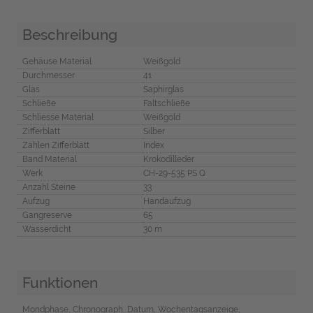
Beschreibung
Gehäuse Material
Weißgold
Durchmesser
41
Glas
Saphirglas
Schließe
Faltschließe
Schliesse Material
Weißgold
Zifferblatt
Silber
Zahlen Zifferblatt
Index
Band Material
Krokodilleder
Werk
CH-29-535 PS Q
Anzahl Steine
33
Aufzug
Handaufzug
Gangreserve
65
Wasserdicht
30 m
Funktionen
Mondphase, Chronograph, Datum, Wochentagsanzeige,