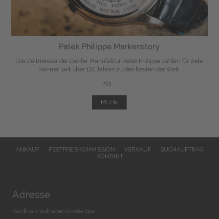
Patek Philippe Markenstory
Die Zeitmesser der Genfer Manufaktur Patek Philippe zählen für viele
Kenner, seit über 175 Jahren zu den besten der Welt.
Als ...
MEHR
ANKAUF
FESTPREISKOMMISSION
VERKAUF
SUCHAUFTRAG
KONTAKT
Adresse
Kardinal-Faulhaber-Straße 14a