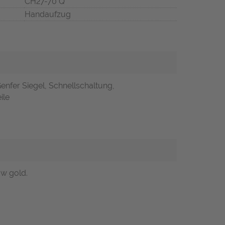
CH27-70 Q
Handaufzug
enfer Siegel, Schnellschaltung,
ile
ow gold.