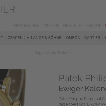
NEW ENTRIES
VINTAGE
HIGH-END
ANKAUF
ET
CZAPEK
A. LANGE & SÖHNE
OMEGA
CARTIER
Magazin
Sold Watches
Patek Phil
Ewiger Kale
Patek Philippe Perpetual
052 Papers Box Bj-1989 PP