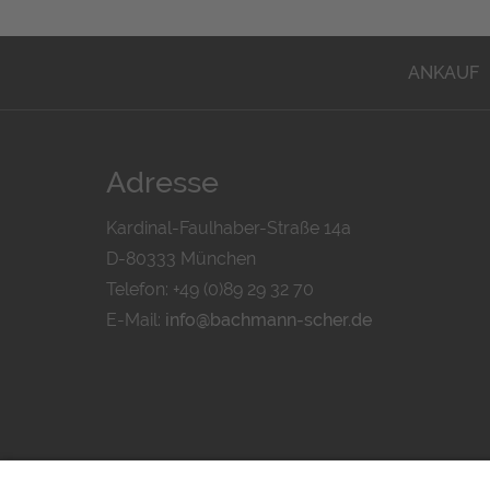
ANKAUF
Adresse
Kardinal-Faulhaber-Straße 14a
D-80333 München
Telefon: +49 (0)89 29 32 70
E-Mail:
info@bachmann-scher.de