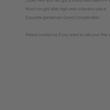
Looks new and has got a brand new black PP c
Much sought after high-end collectors piece.
Exquisite gentleman Grand Complication.
Please contact us if you want to sell your fine 