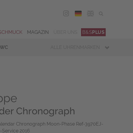
DEU
ENG
SCHMUCK
MAGAZIN
ÜBER UNS
B&S
PLUS
IWC
ALLE UHRENMARKEN
ippe
nder Chronograph
 Calendar Chronograph Moon-Phase Ref-3970EJ-
-Service 2016