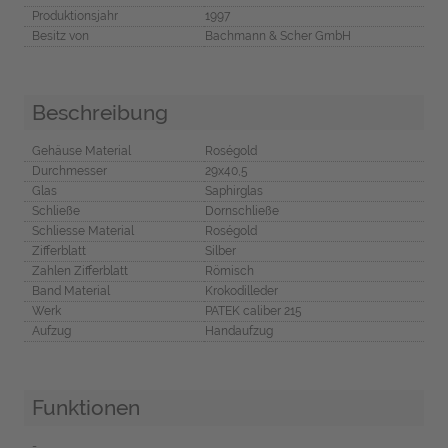
Produktionsjahr
1997
Besitz von
Bachmann & Scher GmbH
Beschreibung
Gehäuse Material
Roségold
Durchmesser
29x40,5
Glas
Saphirglas
Schließe
Dornschließe
Schliesse Material
Roségold
Zifferblatt
Silber
Zahlen Zifferblatt
Römisch
Band Material
Krokodilleder
Werk
PATEK caliber 215
Aufzug
Handaufzug
Funktionen
-