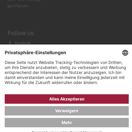
geschlossen
Follow us
Facebook
Instagram
Youtube
© 2026 by
Bachmann & Scher GmbH / Watchandco GmbH
DATENSCHUTZ
IMPRESSUM
VERSANDKOSTEN
AGB & WIDERRUF
COOKIE-EINSTELLUNGEN