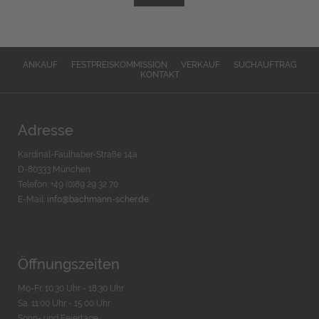
ANKAUF
FESTPREISKOMMISSION
VERKAUF
SUCHAUFTRAG
KONTAKT
Adresse
Kardinal-Faulhaber-Straße 14a
D-80333 München
Telefon: +49 (0)89 29 32 70
E-Mail:
info@bachmann-scher.de
Öffnungszeiten
Mo-Fr. 10:30 Uhr - 18:30 Uhr
Sa. 11:00 Uhr - 15.00 Uhr
Sonn- und Feiertage