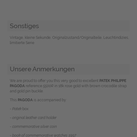
Sonstiges
Vintage, kleine Sekunde, Originalzustand/Originalteile, Leuchtindizies,
limitierte Serie
Unsere Anmerkungen
We are proud to offer you this very good to excellent
PATEK PHILIPPE
PAGODA
reference
5500R
in 18k rose gold with brown crocodile strap
and gold pin buckle.
This
PAGODA
is accompanied by:
-
Patek
box
-
original leather card holder
- commemorative silver coin
- book of commemorative watches 1997