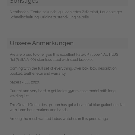
Sonstiges
Sichtboden, Zentralsekunde, guillochiertes Zifferblatt, Leuchtzeiger,
Schnellschaltung, Originalzustand/Originalteile
Unsere Anmerkungen
We are proud to offer you this excellent Patek Philippe NAUTILUS
Ref.7118/1A-001 stainless steel with steel bracelet.
Coming with the full set of everything. Over box, box, describtion
booklet, leather etui and warranty
papers - EU, 2020.
Current and very hard to get ladies 35mm case model with long
waitling list.
This Gerald Genta design icon has got a beautiful blue guilochee dial
with lume hour markers and hands.
Among the most wanted ladies watches in this price range.