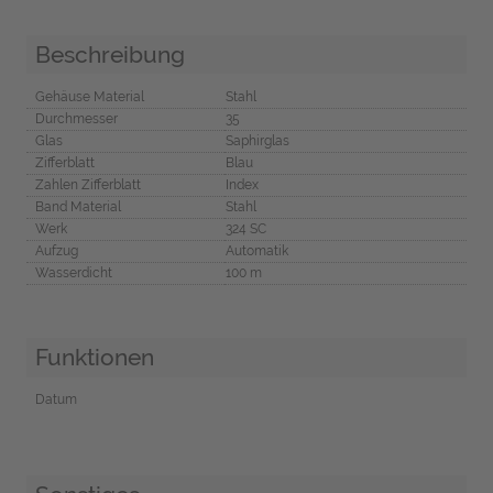
Beschreibung
Gehäuse Material
Stahl
Durchmesser
35
Glas
Saphirglas
Zifferblatt
Blau
Zahlen Zifferblatt
Index
Band Material
Stahl
Werk
324 SC
Aufzug
Automatik
Wasserdicht
100 m
Funktionen
Datum