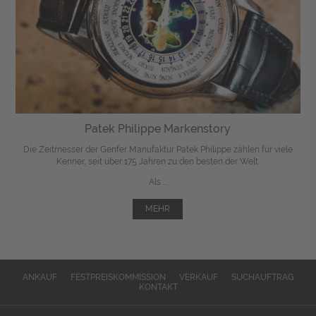
Patek Philippe Markenstory
Die Zeitmesser der Genfer Manufaktur Patek Philippe zählen für viele
Kenner, seit über 175 Jahren zu den besten der Welt.
Als ...
MEHR
ANKAUF
FESTPREISKOMMISSION
VERKAUF
SUCHAUFTRAG
KONTAKT